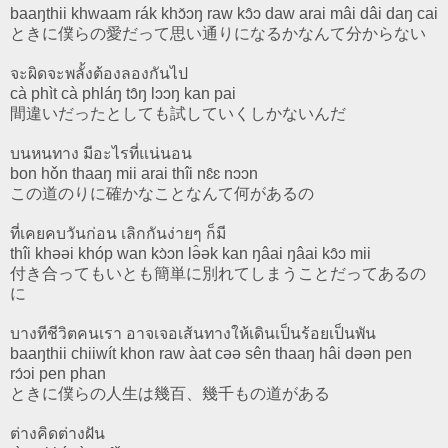
baaŋthii khwaam rák khɔ̌ɔŋ raw kɔ̂ɔ daw arai mâi dâi daŋ cai
ときに僕らの愛だって思い通りになるかなんて分からない
จะผิดจะพลั้งต้องลองกันไป
cà phìt cà phláŋ tɔ̂ŋ lɔɔŋ kan pai
間違いだったとしても試していくしかないんだ
บนหนทาง มีอะไรที่แน่นอน
bon hǒn thaaŋ mii arai thîi nɛ̂ɛ nɔɔn
この道のりに確かなことなんて何があるの
ที่เคยคบวันก่อน เลิกกันง่ายๆ ก็มี
thîi khəəi khóp wan kɔ̀ɔn lə̂ək kan ŋâai ŋâai kɔ̂ɔ mii
付き合ってもいとも簡単に別れてしまうことだってあるの
に
บางทีชีวิตคนเรา อาจเจอเส้นทางให้เดินเป็นร้อยเป็นพัน
baaŋthii chiiwít khon raw àat cəə sên thaaŋ hâi dəən pen
rɔ́ɔi pen phan
ときに僕らの人生は幾百、幾千もの道がある
ต่างคิดต่างฝัน