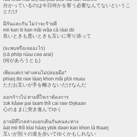
分かっているのは今日何かを誓う必要なんてないというこ
とだけ
มีกันและกัน ไม่ว่าจะร้ายดี
mii kan lɛ́ kan mâi wâa cà ráai dii
良いときも悪いときも互いに寄り添って
(จะพบหรือเจออะไร)
(cà phóp rɯ̌ɯ cəə arai)
(何があろうとも)
เพียงแต่เราต่างคนไม่ปล่อยมือ*
phiaŋ tɛ̀ɛ raw tàaŋ khon mâi plɔ̀i mɯɯ
ただお互いが手を離さないだけなんだ
ออกก้าวไป ตามที่ใจเราต้องการ
ɔ̀ɔk kâaw pai taam thîi cai raw tɔ̂ŋkaan
心のままに突き進んでゆく
อาจมีที่ไกลห่างแยกเดินกันคนละทาง
àat mii thîi klai hàaŋ yɛ̂ɛk dəən kan khon lá thaaŋ
互いが別々の道を歩いてゆくかもしれない