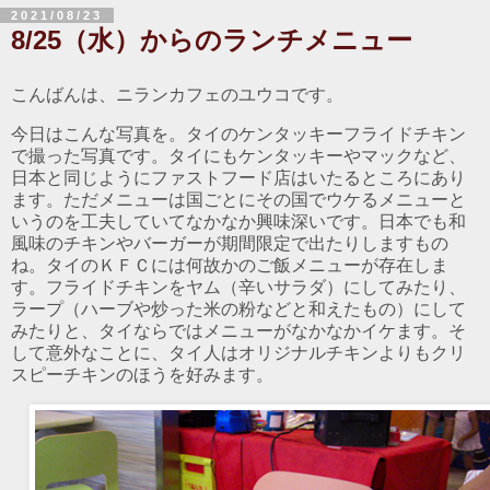
2021/08/23
8/25（水）からのランチメニュー
こんばんは、ニランカフェのユウコです。
今日はこんな写真を。タイのケンタッキーフライドチキン
で撮った写真です。タイにもケンタッキーやマックなど、
日本と同じようにファストフード店はいたるところにあり
ます。ただメニューは国ごとにその国でウケるメニューと
いうのを工夫していてなかなか興味深いです。日本でも和
風味のチキンやバーガーが期間限定で出たりしますもの
ね。タイのＫＦＣには何故かのご飯メニューが存在しま
す。フライドチキンをヤム（辛いサラダ）にしてみたり、
ラープ（ハーブや炒った米の粉などと和えたもの）にして
みたりと、タイならではメニューがなかなかイケます。そ
して意外なことに、タイ人はオリジナルチキンよりもクリ
スピーチキンのほうを好みます。