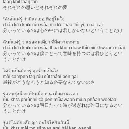
tàaŋ khít tàaŋ fǎn
それぞれの思いとそれぞれの夢
*ฉันก็แค่รู้ ว่ามีแต่เธอ ที่อยู่ในใจ
chán kɔ̂ɔ khɛ̂ɛ rúu wâa mii tɛ̀ɛ thəə thîi yùu nai cai
分かっているのは心の中には君しかいないということだけ
ฉันก็แค่รู้ ว่าเธอคนเดียว ที่มีความหมาย
chán kɔ̂ɔ khɛ̂ɛ rúu wâa thəə khon diaw thîi mii khwaam mǎai
分かっているのは僕にとって意味を持つのは君ひとりとい
うことだけ
ไม่จำเป็นต้องรู้ สุดท้ายเป็นไง
mâi campen tɔ̂ŋ rúu sùt tháai pen ŋai
最後がどうなろうと知る必要なんてないのさ
รู้แค่พรุ่งนี้ จะเป็นเมื่อวาน เมื่อผ่านเวลา
rúu khɛ̂ɛ phrûŋníi cà pen mɯ̂awaan mɯ̂a phàan weelaa
分かっているのは明日だって時が過ぎれば昨日になるとい
うことだけ
รู้แค่ไม่ต้องสัญญา อะไรให้กันวันนี้
rúu khɛ̂ɛ mâi tɔ̂ŋ sǎnyaa arai hâi kan wanníi