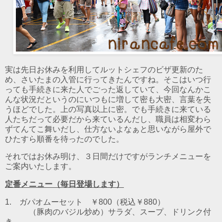
実は先日お休みを利用してルットシェフのビザ更新のた
め、さいたまの入管に行ってきたんですね。そこはいつ行
っても手続きに来た人でごった返していて、今回なんかこ
んな状況だというのにいつもに増して密も大密、言葉を失
うほどでした。上の写真以上に密。でも手続きに来ている
人たちだって必要だから来ているんだし、職員は相変わら
ずてんてこ舞いだし、仕方ないよなぁと思いながら屋外で
ひたすら順番を待ったのでした。
それではお休み明け、３日間だけですがランチメニューを
ご案内いたします。
定番メニュー（毎日登場します）
1. ガパオムーセット ￥800（税込￥880）
（豚肉のバジル炒め）
サラダ、スープ、ドリンク付
き