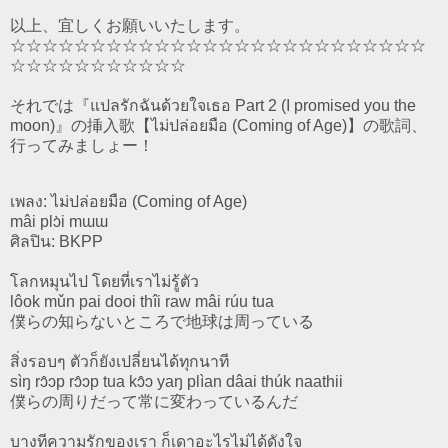
以上、宜しくお願いいたします。
☆☆☆☆☆☆☆☆☆☆☆☆☆☆☆☆☆☆☆☆☆☆☆☆☆☆
☆☆☆☆☆☆☆☆☆☆☆
それでは『แปลรักฉันด้วยใจเธอ Part 2 (I promised you the
moon)』の挿入歌【ไม่ปล่อยมือ (Coming of Age)】の歌詞、
行ってみましょー！
เพลง: ไม่ปล่อยมือ (Coming of Age)
mâi plɔ̀i mɯɯ
ศิลปิน: BKPP
โลกหมุนไป โดยที่เราไม่รู้ตัว
lôok mǔn pai dooi thîi raw mâi rúu tua
僕らの知らないところで地球は周っている
สิ่งรอบๆ ตัวก็ยังเปลี่ยนได้ทุกนาที
sìŋ rɔ̂ɔp rɔ̂ɔp tua kɔ̂ɔ yaŋ plìan dâai thúk naathii
僕らの周りだって常に変わっているんだ
บางทีความรักของเรา ก็เดาอะไรไม่ได้ดังใจ