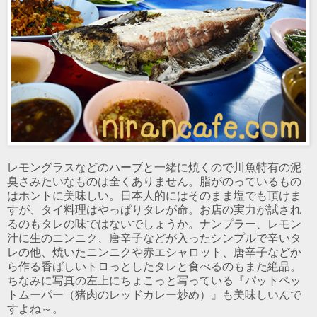
レモングラスなどのハーブと一緒に焼くので川魚特有の泥
臭さみたいなものは全くありません。脂がのっているもの
はホントに美味しい。日本人的にはそのまま塩でも頂けま
すが、タイ料理はやっぱりタレが命。お店の実力が試され
るのもタレの味ではないでしょうか。ナンプラー、レモン
汁に生のニンニク、唐辛子などが入ったシンプルで辛いタ
レの他、焼いたニンニクや赤エシャロット、唐辛子などか
ら作る香ばしいトロっとしたタレと食べるのもまた絶品。
ちなみに写真の左上にちょこっと写っている『パットペッ
トムーパー（猪肉のレッドカレー炒め）』も美味しいんで
すよね～。