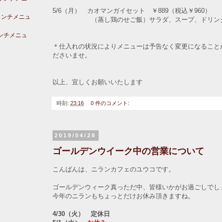
5/6（月） カオマンガイセット ￥889（税込￥960）
ランチメニュ
（蒸し鶏のせご飯）サラダ、スープ、ドリン
ランチメニュ
＊仕入れの状況によりメニューは予告なく変更になること
ださいませ。
以上、宜しくお願いいたします
時刻:
23:16
0 件のコメント:
2019/04/28
ゴールデンウイーク中の営業について
こんばんは、ニランカフェのユウコです。
ゴールデンウィーク真っただ中、皆様いかがお過ごしでし
今年のニランもちょっとだけお休み頂きますね。
4/30（火） 定休日