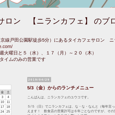
サロン 【ニランカフェ】 のブ
埼京線戸田公園駅徒歩5分）にあるタイカフェサロン 
fe.com/
週火曜日と５（水）、１７（月）～２０（木）
タイムのみの営業です
2019/04/29
5/3（金）からのランチメニュー
金
土
こんばんは、ニランカフェのユウコです。
3
4
10
11
５/５（日）でニランカフェは、な・な・なんと（毎年言
17
18
えます！ 飲食店の営業許可は６年ごとなのですが、その
24
25