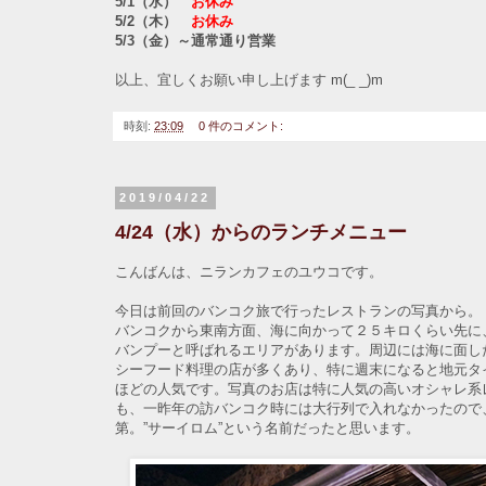
5/1（水）
お休み
5/2（木）
お休み
5/3（金）～通常通り営業
以上、宜しくお願い申し上げます m(_ _)m
時刻:
23:09
0 件のコメント:
2019/04/22
4/24（水）からのランチメニュー
こんばんは、ニランカフェのユウコです。
今日は前回のバンコク旅で行ったレストランの写真から。
バンコクから東南方面、海に向かって２５キロくらい先に
バンプーと呼ばれるエリアがあります。周辺には海に面し
シーフード料理の店が多くあり、特に週末になると地元タ
ほどの人気です。写真のお店は特に人気の高いオシャレ系
も、一昨年の訪バンコク時には大行列で入れなかったので
第。”サーイロム”という名前だったと思います。