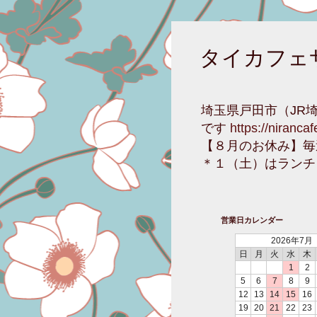
タイカフェ
埼玉県戸田市（JR
です
https://niranca
【８月のお休み】毎
＊１（土）はランチ
営業日カレンダー
2026年7月
日
月
火
水
木
1
2
5
6
7
8
9
12
13
14
15
16
19
20
21
22
23