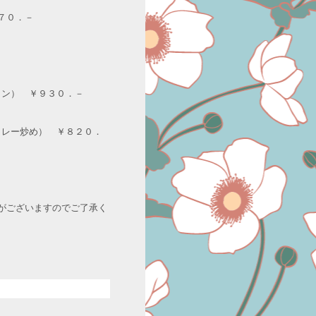
７０．－
メン） ￥９３０．－
カレー炒め） ￥８２０．
がございますのでご了承く