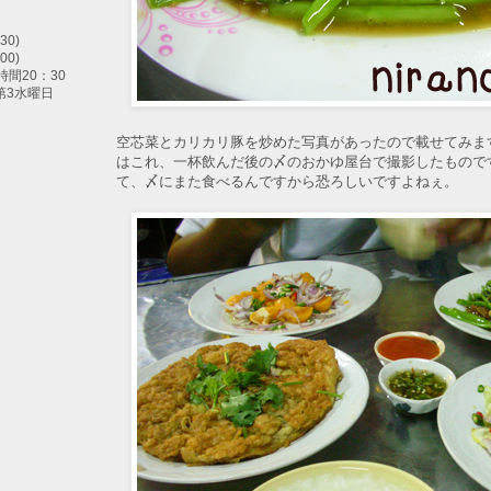
30)
00)
間20：30
第3水曜日
空芯菜とカリカリ豚を炒めた写真があったので載せてみま
はこれ、一杯飲んだ後の〆のおかゆ屋台で撮影したもので
て、〆にまた食べるんですから恐ろしいですよねぇ。