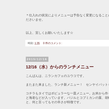
＊仕入れの状況によりメニューは予告なく変更になること
ださいませ。
以上、宜しくお願いいたします☆
時刻:
1:35
0 件のコメント:
2015/12/16
12/16（水）からのランチメニュー
こんばんは、ニランカフェのユウコです。
またまた来ました、ランチ新メニュー！ センヤイパッ
コチラもタイではポピュラーな一皿メニュー。お米から作
と海老などが入っています。バジルとコブミカンの葉、胡
と、何と言ってもその辛さが特徴です。