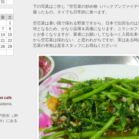
31
下の写真はご存じ『空芯菜の炒め物（パックブンファイデ
撮ったもの。タイでも日常的に食べます。
金
土
空芯菜は暑い国で採れる野菜ですから、日本で出回るのは
1
培となるため、かなり品薄＆高価になります。ニランカフ
7
8
とが多くなりますが、業者にお願いしてなるべく入荷出来
14
15
から空芯菜は採れない、と思われがちですが、実はある時
21
22
芯菜の有無は是非スタッフにお尋ねください☆
28
29
an cafe
aitama,
戸田市（JR
分）にある