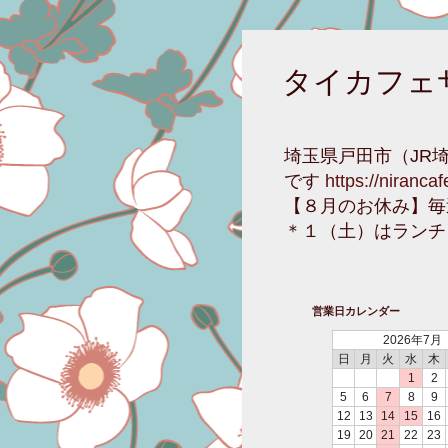
タイカフェ
埼玉県戸田市（JR
です
https://niranca
【８月のお休み】毎
＊１（土）はランチ
営業日カレンダー
2026年7月
日
月
火
水
木
1
2
5
6
7
8
9
12
13
14
15
16
19
20
21
22
23