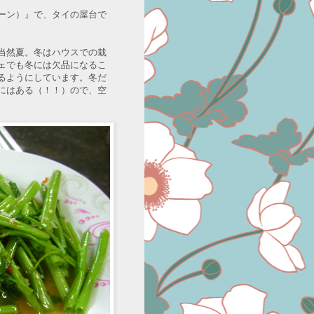
ーン）』で、タイの屋台で
当然夏。冬はハウスでの栽
ェでも冬には欠品になるこ
るようにしています。冬だ
にはある（！！）ので、空