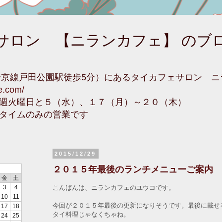
サロン 【ニランカフェ】 のブ
埼京線戸田公園駅徒歩5分）にあるタイカフェサロン 
fe.com/
週火曜日と５（水）、１７（月）～２０（木）
タイムのみの営業です
2015/12/29
２０１５年最後のランチメニューご案内
金
土
こんばんは、ニランカフェのユウコです。
3
4
10
11
今回が２０１５年最後の更新になりそうです。最後に載せ
17
18
タイ料理じゃなくちゃね。
24
25