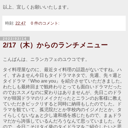
以上、宜しくお願いいたします。
時刻:
22:47
0 件のコメント:
2022/02/14
2/17（木）からのランチメニュー
こんばんは、ニランカフェのユウコです。
タイ料理屋なのに、最近タイ料理の話題がないですね。ハ
イ、すみません今日もタイドラマネタで。先週、先々週と
タイドラマ『Who are you』を紹介させていただきました。
わたしも最終回まで観終わりとっても面白いドラマだった
のでおススメなのに変わりはありませんが、先日このドラ
マが韓国ドラマのリメイクだったとニランのお客様に教え
ていただきビックリすると同時に納得もしたのでした。ド
ラマを観ていて、孤児院だとか学校内のイジメだとか、タ
イらしくないなぁと少し違和感を感じたもので、まぁドラ
マだから誇張しているんだろうなんて思っていました。な
ので、今日こそはタイ発のタイドラマをご紹介したいと思