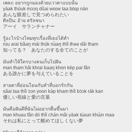
เพลง: อยากถูกมองด้วยแววตาแบบนั้น
yàak thùuk mɔɔŋ dûai wɛɛw taa bɛ̀ɛp nán
あんな眼差しで見つめられたい
ศิลปิน: อ้าย สรัลชนา
アーイ サランチャナー
รู้อะไรบ้างไหมทุกเรื่องที่เธอได้ทำ
rúu arai bâaŋ mái thúk rɯ̂aŋ thîi thəə dâi tham
知ってる？ あなたのする全てのことが
มันทำให้ใครบางคนเก็บไปฝัน
man tham hâi khrai baaŋ khon kèp pai fǎn
ある誰かに夢を与えていることを
สายตาที่อ่อนโยนกับคำที่บอกรักกัน
sǎai taa thîi ɔ̀ɔn yoon kàp kham thîi bɔ̀ɔk rák kan
優しい視線と愛の言葉
มันคือฝันดีที่ฉันไม่อยากตื่นขึ้นมา
man khɯɯ fǎn dii thîi chán mâi yàak tɯ̀ɯn khɯ̂n maa
それは私にとって醒めてほしくない夢