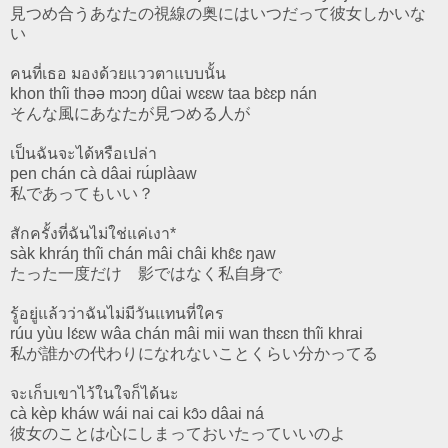
見つめ合うあなたの視線の奥にはいつだって彼女しかいな
い
คนที่เธอ มองด้วยแววตาแบบนั้น
khon thîi thəə mɔɔŋ dûai wɛɛw taa bɛ̀ɛp nán
そんな風にあなたが見つめる人が
เป็นฉันจะได้หรือเปล่า
pen chán cà dâai rɯ́plàaw
私であってもいい？
สักครั้งที่ฉันไม่ใช่แค่เงา*
sàk khráŋ thîi chán mâi châi khɛ̂ɛ ŋaw
たった一度だけ 影ではなく私自身で
รู้อยู่แล้วว่าฉันไม่มีวันแทนที่ใคร
rúu yùu lɛ́ɛw wâa chán mâi mii wan thɛɛn thîi khrai
私が誰かの代わりになれないことくらい分かってる
จะเก็บเขาไว้ในใจก็ได้นะ
cà kèp kháw wái nai cai kɔ̂ɔ dâai ná
彼女のことは心にしまっておいたっていいのよ