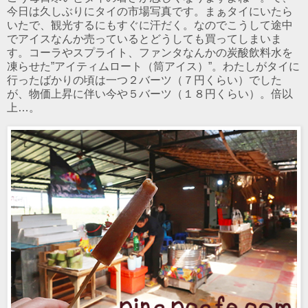
今日は久しぶりにタイの市場写真です。まぁタイにいたら
いたで、観光するにもすぐに汗だく。なのでこうして途中
でアイスなんか売っているとどうしても買ってしまいま
す。コーラやスプライト、ファンタなんかの炭酸飲料水を
凍らせた”アイティムロート（筒アイス）”。わたしがタイに
行ったばかりの頃は一つ２バーツ（７円くらい）でした
が、物価上昇に伴い今や５バーツ（１８円くらい）。倍以
上…。