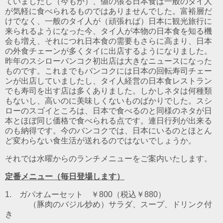
ていましたし（今もか）、値の張る日本食は一般のタイ人
が気軽に食べられるものではありませんでした。富裕層だ
けでなく、一般のタイ人が（頑張れば）日本に観光旅行に
来られるようになった今、タイ人が本物の日本食を知る機
会も増え、それにつれ日本食の需要もさらに高まり、日本
の外食チェーンが多くタイに出店するようになりました。
昨年のスシローバンコク初出店は大きなニュースになった
ものです。これまでもバンコクには日本の回転寿司チェー
ンが出店していましたし、タイ人経営の日本食レストラン
でも寿司を出す店は多くありました。しかしネタは何種類
もないし、高いのに美味しくないものばかりでした。スシ
ローのスゴイところは、日本で食べるのと同様のネタが日
本とほぼ同じ価格で食べられる点です。連日行列が出来る
のも納得です。今のバンコクでは、日本にいるのとほとん
ど変わらない食生活が送れるのではないでしょうか。
それでは水曜からのランチメニューをご案内いたします。
定番メニュー（毎日登場します）
1. ガパオムーセット ￥800（税込￥880）
（豚肉のバジル炒め）
サラダ、スープ、ドリンク付
き