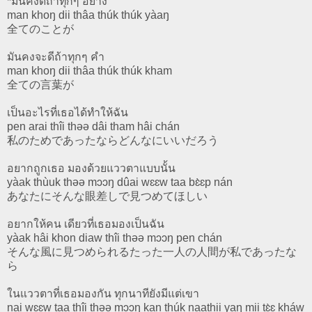
*มันคงดีถ้าทุกๆ อย่าง
man khoŋ dii thâa thúk thúk yàaŋ
全てのことが
มันคงจะดีถ้าทุกๆ คำ
man khoŋ dii thâa thúk thúk kham
全ての言葉が
เป็นอะไรที่เธอได้ทำให้ฉัน
pen arai thîi thəə dâi tham hâi chán
私のためであったならどんなにいいだろう
อยากถูกเธอ มองด้วยแววตาแบบนั้น
yàak thùuk thəə mɔɔŋ dûai wɛɛw taa bɛ̀ɛp nán
あなたにそんな眼差しで見つめてほしい
อยากให้คน เดียวที่เธอมองเป็นฉัน
yàak hâi khon diaw thîi thəə mɔɔŋ pen chán
そんな風に見つめられるたった一人の人間が私であったな
ら
ในแววตาที่เธอมองกัน ทุกนาทียังมีแต่เขา
nai wɛɛw taa thîi thəə mɔɔŋ kan thúk naathii yaŋ mii tɛ̀ɛ kháw