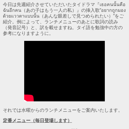
今日は先週紹介させていただいたタイドラマ『เธอคนนั้นคือ
ฉันอีกคน（あの子はもう一人の私）』の挿入歌”อยากถูกมอง
ด้วยแววตาแบบนั้น（あんな眼差しで見つめられたい）”をご
紹介。例によって、ランチメニューのあとに歌詞の読み
（発音記号）と、訳を載せますね。タイ語を勉強中の方の
参考になりますように。
それでは水曜からのランチメニューをご案内いたします。
定番メニュー（毎日登場します）