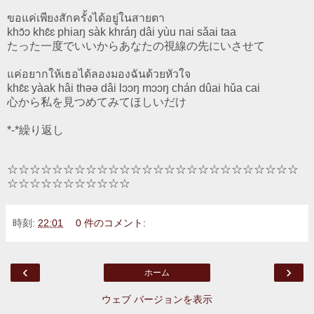
ขอแค่เพียงสักครั้งได้อยู่ในสายตา
khɔ̌ɔ khɛ̂ɛ phiaŋ sàk khráŋ dâi yùu nai sǎai taa
たった一度でいいからあなたの視線の先にいさせて
แค่อยากให้เธอได้ลองมองฉันด้วยหัวใจ
khɛ̂ɛ yàak hâi thəə dâi lɔɔŋ mɔɔŋ chán dûai hǔa cai
心から私を見つめてみてほしいだけ
*-*繰り返し
☆☆☆☆☆☆☆☆☆☆☆☆☆☆☆☆☆☆☆☆☆☆☆☆☆☆
☆☆☆☆☆☆☆☆☆☆☆
時刻:
22:01
0 件のコメント:
‹
›
ホーム
ウェブ バージョンを表示