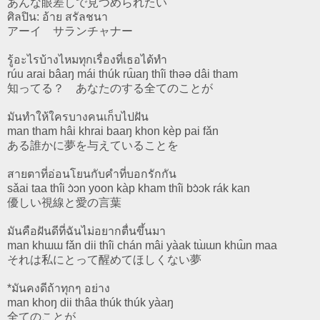
あんな眼差しで見つめられたい
ศิลปิน: อ้าย สรัลชนา
アーイ サランチャナー
รู้อะไรบ้างไหมทุกเรื่องที่เธอได้ทำ
rúu arai bâaŋ mái thúk rɯ̂aŋ thîi thəə dâi tham
知ってる？ あなたのする全てのことが
มันทำให้ใครบางคนเก็บไปฝัน
man tham hâi khrai baaŋ khon kèp pai fǎn
ある誰かに夢を与えていることを
สายตาที่อ่อนโยนกับคำที่บอกรักกัน
sǎai taa thîi ɔ̀ɔn yoon kàp kham thîi bɔ̀ɔk rák kan
優しい視線と愛の言葉
มันคือฝันดีที่ฉันไม่อยากตื่นขึ้นมา
man khɯɯ fǎn dii thîi chán mâi yàak tɯ̀ɯn khɯ̂n maa
それは私にとって醒めてほしくない夢
*มันคงดีถ้าทุกๆ อย่าง
man khoŋ dii thâa thúk thúk yàaŋ
全てのことが