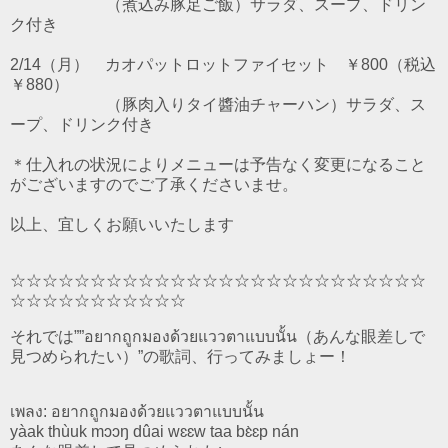
（煮込み豚足ご飯）サラダ、スープ、ドリン
ク付き
2/14（月） カオパットロットファイセット ￥800（税込
￥880）
（豚肉入りタイ醬油チャーハン）サラダ、ス
ープ、ドリンク付き
＊仕入れの状況によりメニューは予告なく変更になること
がございますのでご了承くださいませ。
以上、宜しくお願いいたします
☆☆☆☆☆☆☆☆☆☆☆☆☆☆☆☆☆☆☆☆☆☆☆☆☆☆
☆☆☆☆☆☆☆☆☆☆☆
それでは””อยากถูกมองด้วยแววตาแบบนั้น（あんな眼差しで
見つめられたい）”の歌詞、行ってみましょー！
เพลง: อยากถูกมองด้วยแววตาแบบนั้น
yàak thùuk mɔɔŋ dûai wɛɛw taa bɛ̀ɛp nán