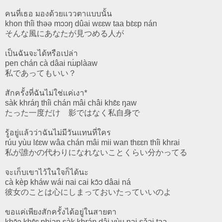
คนที่เธอ มองด้วยแววตาแบบนั้น
khon thîi thəə mɔɔŋ dûai wɛɛw taa bɛ̀ɛp nán
そんな風にあなたが見つめる人が
เป็นฉันจะได้หรือเปล่า
pen chán cà dâai rɯ́plàaw
私であってもいい？
สักครั้งที่ฉันไม่ใช่แค่เงา*
sàk khráŋ thîi chán mâi châi khɛ̂ɛ ŋaw
たった一度だけ 影ではなく私自身で
รู้อยู่แล้วว่าฉันไม่มีวันแทนที่ใคร
rúu yùu lɛ́ɛw wâa chán mâi mii wan thɛɛn thîi khrai
私が誰かの代わりになれないことくらい分かってる
จะเก็บเขาไว้ในใจก็ได้นะ
cà kèp kháw wái nai cai kɔ̂ɔ dâai ná
彼女のことは心にしまっておいたっていいのよ
ขอแค่เพียงสักครั้งได้อยู่ในสายตา
khɔ̌ɔ khɛ̂ɛ phiaŋ sàk khráŋ dâi yùu nai sǎai taa