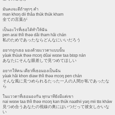
มันคงจะดีถ้าทุกๆ คำ
man khoŋ dii thâa thúk thúk kham
全ての言葉が
เป็นอะไรที่เธอได้ทำให้ฉัน
pen arai thîi thəə dâi tham hâi chán
私のためであったならどんなにいいだろう
อยากถูกเธอ มองด้วยแววตาแบบนั้น
yàak thùuk thəə mɔɔŋ dûai wɛɛw taa bɛ̀ɛp nán
あなたにそんな眼差しで見つめてほしい
อยากให้คน เดียวที่เธอมองเป็นฉัน
yàak hâi khon diaw thîi thəə mɔɔŋ pen chán
そんな風に見つめられるたった一人の人間が私であったな
ら
ในแววตาที่เธอมองกัน ทุกนาทียังมีแต่เขา
nai wɛɛw taa thîi thəə mɔɔŋ kan thúk naathii yaŋ mii tɛ̀ɛ kháw
見つめ合うあなたの視線の奥にはいつだって彼女しかいな
い