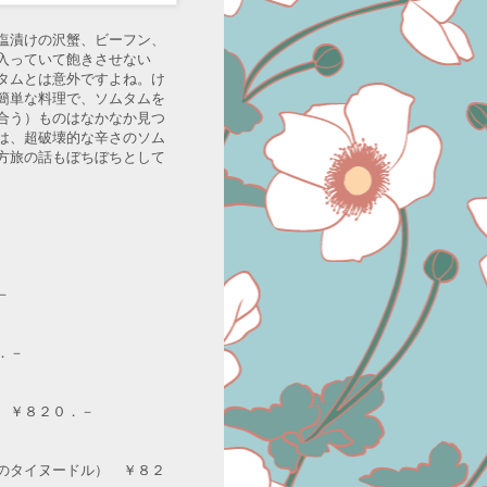
塩漬けの沢蟹、ビーフン、
入っていて飽きさせない
タムとは意外ですよね。け
簡単な料理で、ソムタムを
合う）ものはなかなか見つ
は、超破壊的な辛さのソム
方旅の話もぼちぼちとして
－
．－
 ￥８２０．－
のタイヌードル） ￥８２