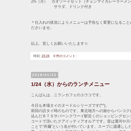
2/5（月） カオソーイセット（チェンマイカレーラーメ
サラダ、ドリンク付き
＊仕入れの状況によりメニューは予告なく変更になること
ださいませ。
以上、宜しくお願いいたします☆
時刻:
23:24
0 件のコメント:
2018/01/22
1/24（水）からのランチメニュー
こんばんは、ニランカフェのユウコです。
今日も本場タイのヌードルシリーズです(^^)。
前回の訪タイ時のものです。東北地方への旅からバンコク
込んだＢＴＳサパーンクワーイ駅近くのショッピングセン
コートで頂いたクアイッティアオルアです。昔は運河や川
ことで”舟麺”という名が付いています。スープに湯通しし