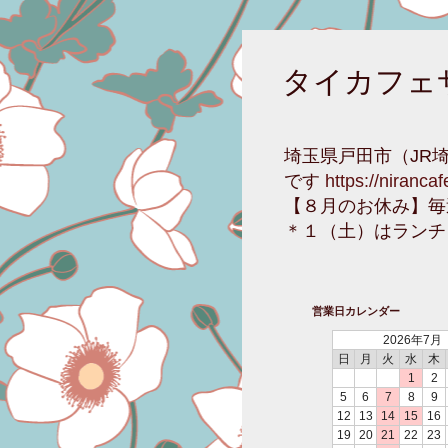
タイカフェ
埼玉県戸田市（JR
です
https://niranca
【８月のお休み】毎
＊１（土）はランチ
営業日カレンダー
2026年7月
日
月
火
水
木
1
2
5
6
7
8
9
12
13
14
15
16
19
20
21
22
23