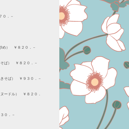
７０．－
ク炒め） ￥８２０．－
きそば） ￥８２０．－
焼きそば） ￥９３０．－
イヌードル） ￥８２０．
９３０．－