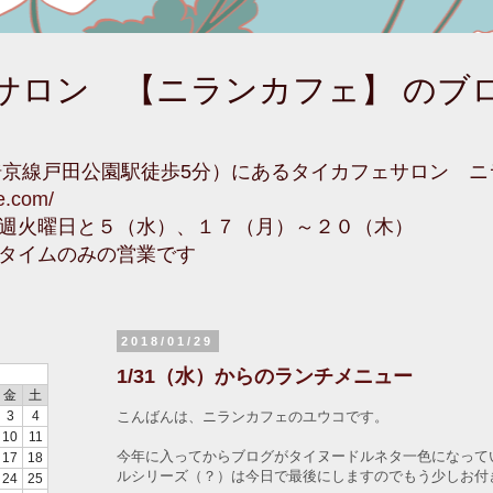
サロン 【ニランカフェ】 のブ
埼京線戸田公園駅徒歩5分）にあるタイカフェサロン 
fe.com/
週火曜日と５（水）、１７（月）～２０（木）
タイムのみの営業です
2018/01/29
1/31（水）からのランチメニュー
金
土
こんばんは、ニランカフェのユウコです。
3
4
10
11
今年に入ってからブログがタイヌードルネタ一色になって
17
18
ルシリーズ（？）は今日で最後にしますのでもう少しお付
24
25