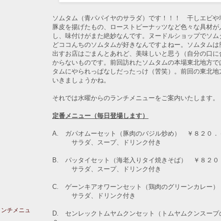
ソムタム（青パパイヤのサラダ）です！！！ 干しエビや
豚皮を揚げたもの、ローストピーナッツなど色々な具材が
し、味付けがまた絶妙なんです。ヌードルショップでソム
どココんちのソムタムが好きなんですよねー。ソムタムは
出すお店はごまんとあれど、美味しいと思う（自分の口に
からないものです。前回訪れたソムタムの本場東北地方で
タムにやられっぱなしだったっけ（苦笑）。前回の東北地
いきましょうかね。
それでは水曜からのランチメニューをご案内いたします。
定番メニュー（毎日登場します）
A. ガパオムーセット（豚肉のバジル炒め） ￥８２０．
サラダ、スープ、ドリンク付き
B. パッタイセット（海老入りタイ焼きそば） ￥８２０
サラダ、スープ、ドリンク付き
C. ゲーンキアオワーンセット（鶏肉のグリーンカレー）
サラダ、ドリンク付き
ランチメニュ
D. センレックトムヤムクンセット（トムヤムクンスープ