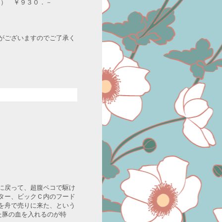
ン） ￥９３０．－
がございますのでご了承く
に戻って、超腹ペコで駆け
ター、ビックＣ内のフード
を舟で売りに来た、という
た豚の血を入れるのが特