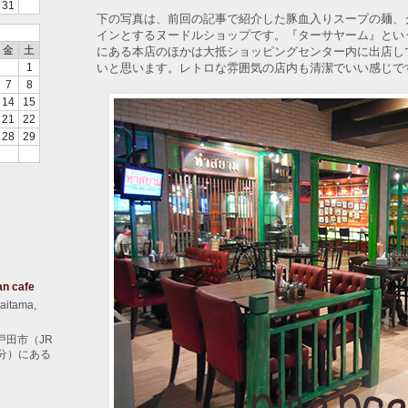
31
下の写真は、前回の記事で紹介した豚血入りスープの麺、
インとするヌードルショップです。『ターサヤーム』とい
金
土
にある本店のほかは大抵ショッピングセンター内に出店し
いと思います。レトロな雰囲気の店内も清潔でいい感じで
1
7
8
14
15
21
22
28
29
an cafe
aitama,
戸田市（JR
分）にある