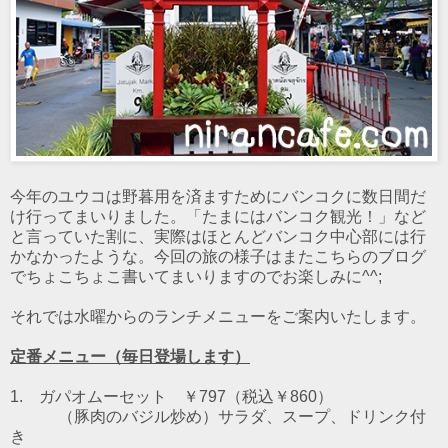
今年のユウコは野暮用を済ますためにバンコクに数日間だ
け行ってまいりました。「たまにはバンコク観光！」など
と言っていた割に、実際はほとんどバンコク中心部には行
かなかったような。今回の旅の様子はまたこちらのブログ
でちょこちょこ書いてまいりますのでお楽しみに^^;
それでは水曜からのランチメニューをご案内いたします。
定番メニュー（毎日登場します）
1. ガパオムーセット ￥797（税込￥860）
（豚肉のバジル炒め）
サラダ、スープ、ドリンク付
き