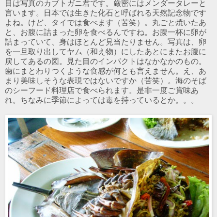
目は写真のカブトガニ君です。厳密にはメンダータレーと
言います。日本では生きた化石と呼ばれる天然記念物です
よね。けど、タイでは食べます（苦笑）。丸ごと焼いたあ
と、お腹に詰まった卵を食べるんですね。お腹一杯に卵が
詰まっていて、身はほとんど見当たりません。写真は、卵
を一旦取り出してヤム（和え物）にしたあとにまたお腹に
戻してあるの図。見た目のインパクトはなかなかのもの。
歯にまとわりつくような食感が何とも言えません。え、あ
まり美味しそうな表現ではないですか（苦笑）。海のそば
のシーフード料理店で食べられます。是非一度ご賞味あ
れ。ちなみに季節によっては毒を持っているとか。。。