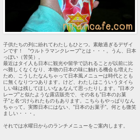
子供たちの列に紛れてわたしもひとつ。素敵過ぎるデザイ
ンです！ ”ウルトラマンクレープ”とは・・・。うん、日本
っぽい（苦笑）。
最近はタイ人も日本に観光や留学で訪れることが以前に比
べ難しくなくなり、本物の日本の味に触れる機会も増えた
ため、こうしたなんちゃって日本風メニューは時代ととも
に無くなりつつあります。けど、わたしはこういうタイら
しい味は残してほしいなぁなんて思ったりします。”日本ク
レープ”と似たような露店販売で、その名も”日本のお菓
子”と名づけられたものもあります。こちらもやっぱりなん
ちゃって。実際日本にはない、”日本のお菓子”。何とも微笑
ましい・・・。
それでは水曜日からのランチメニューをご案内します。