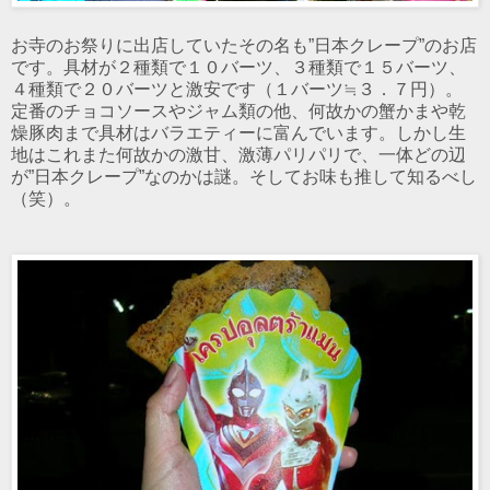
お寺のお祭りに出店していたその名も”日本クレープ”のお店
です。具材が２種類で１０バーツ、３種類で１５バーツ、
４種類で２０バーツと激安です（１バーツ≒３．７円）。
定番のチョコソースやジャム類の他、何故かの蟹かまや乾
燥豚肉まで具材はバラエティーに富んでいます。しかし生
地はこれまた何故かの激甘、激薄パリパリで、一体どの辺
が”日本クレープ”なのかは謎。そしてお味も推して知るべし
（笑）。