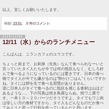
以上、宜しくお願いいたします。
時刻:
23:51
0 件のコメント:
2019/12/09
12/11（水）からのランチメニュー
こんばんは、ニランカフェのユウコです。
ちょっと前まで、お刺身（生魚）なんて食べられなーいと
言っていたタイ人たちが今では何の抵抗もなく、むしろ好
んで食べるようになっているのには驚きです。日本の食べ
物でタイ人が今でも嫌がるのは”卵かけごはん”くらいですか
ね。タイには卵を生で食べる習慣がありません。
逆に日本人がタイで食べるのに抵抗を感じる食材は山ほど
あるような…。下の写真は焼き鳥屋ならぬ、焼ワニ屋で
す。一本１０～２０バーツだそうですよ。タイでもワニ肉
は珍しい方の食材ですから、タイ人もどんなものだか食べ
てみようと思って行列を作っているんだと思います。