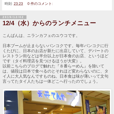
時刻:
23:23
0 件のコメント:
2019/12/02
12/4（水）からのランチメニュー
こんばんは、ニランカフェのユウコです。
日本ブームが止まらないバンコクです。毎年バンコクに行
くたびに、日本のお店が新たに出店していて、デパートの
レストラン街などは半分以上が日本食のお店、というほど
です（タイ料理店を見つけるほうが大変）。
以前こちらのブログで触れた『８番らーめん』を除いて
は、値段は日本で食べるのとそれほど変わらないのに、タ
イ人に大人気なんですものね。日本食は味が薄いって文句
言ってたタイ人たちは一体どこへ行ったのでしょう。