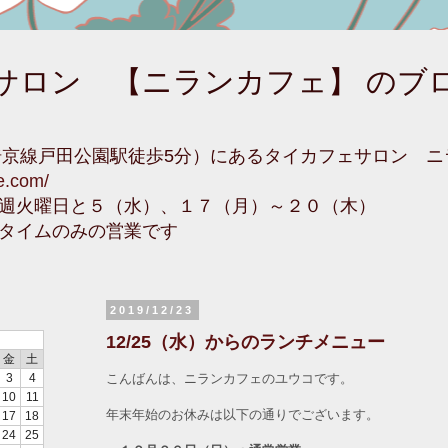
サロン 【ニランカフェ】 のブ
埼京線戸田公園駅徒歩5分）にあるタイカフェサロン 
fe.com/
週火曜日と５（水）、１７（月）～２０（木）
タイムのみの営業です
2019/12/23
12/25（水）からのランチメニュー
金
土
こんばんは、ニランカフェのユウコです。
3
4
10
11
年末年始のお休みは以下の通りでございます。
17
18
24
25