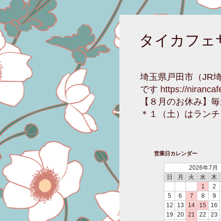
タイカフェ
埼玉県戸田市（JR
です
https://niranca
【８月のお休み】毎
＊１（土）はランチ
営業日カレンダー
2026年7月
日
月
火
水
木
1
2
5
6
7
8
9
12
13
14
15
16
19
20
21
22
23