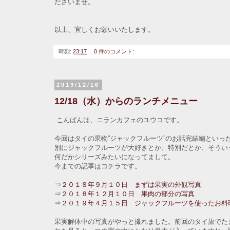
ださいませ。
以上、宜しくお願いいたします。
時刻:
23:17
0 件のコメント:
2019/12/16
12/18（水）からのランチメニュー
こんばんは、ニランカフェのユウコです。
今回はタイの果物”ジャックフルーツ”のお話完結編といっ
別にジャックフルーツが大好きとか、特別だとか、そうい
何だかシリーズみたいになってまして。
今までの記事はコチラです。
⇒
２０１８年９月１０日 まずは果実の外観写真
⇒
２０１８年１２月１０日 果肉の部分の写真
⇒
２０１９年４月１５日 ジャックフルーツを使ったお料
果実解体中の写真がやっと撮れました。前回のタイ旅でた