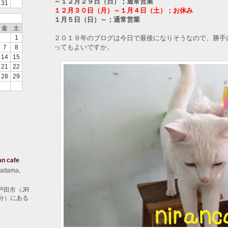
～１２月２９日（日）；通常営業
31
１２月３０日（月）～１月４日（土）；お休み
１月５日（日）～；通常営業
金
土
２０１９年のブログは今日で最後になりそうなので、勝手
1
ってもよいですか。
7
8
14
15
21
22
28
29
an cafe
aitama,
戸田市（JR
分）にある