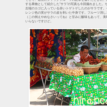
する果物として紹介した”サラ”の写真も今回撮れました。
左端のカゴに入っている赤いトゲトゲしたのがサラです。
レンジ色の実がサラの皮を剥いた中身です。フルーツ消し
（この例えやめなさいってね）と甘みに酸味もあって、美
いらないですけど。