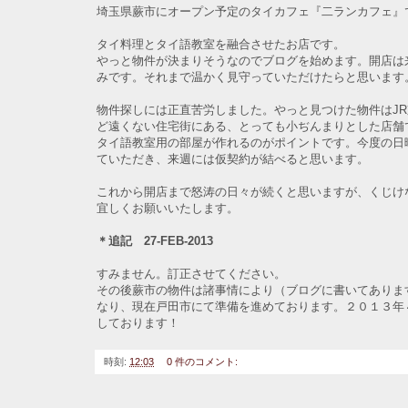
埼玉県蕨市にオープン予定のタイカフェ『二ランカフェ』
タイ料理とタイ語教室を融合させたお店です。
やっと物件が決まりそうなのでブログを始めます。開店は
みです。それまで温かく見守っていただけたらと思います
物件探しには正直苦労しました。やっと見つけた物件はJ
ど遠くない住宅街にある、とっても小ぢんまりとした店舗
タイ語教室用の部屋が作れるのがポイントです。今度の日
ていただき、来週には仮契約が結べると思います。
これから開店まで怒涛の日々が続くと思いますが、くじけ
宜しくお願いいたします。
＊追記 27-FEB-2013
すみません。訂正させてください。
その後蕨市の物件は諸事情により（ブログに書いてありま
なり、現在戸田市にて準備を進めております。２０１３年
しております！
時刻:
12:03
0 件のコメント: