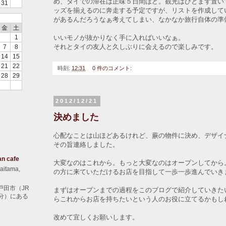
め、タイでの滞在は正味５日間ほど。観光はひとまず置い
31
ッズを揃えるのに奔走する予定ですが、リストを作成して
があるんだろうなぁ考えてしまい、なかなか旅行自体の準
金
土
いいモノが抜かりなく手に入ればいいなぁ。
1
それとタイの友人と久しぶりに会えるので楽しみです。
7
8
14
15
21
22
時刻:
12:31
0 件のコメント:
28
29
2012/12/21
決めました
心配なことは山ほどあるけれど、蕨の物件に決め、デザイ
その旨連絡しました。
an cafe
大変なのはこれから。もっと大変なのはオープンしてから
aitama,
の方に来ていただけるお店を目指して一歩一歩進んでいき
戸田市（JR
まずはオープンまでの過程をこのブログで紹介していきた
分）にある
らこれからお店を持ちたいという人のお役に立てるかもし
改めて宜しくお願いします。