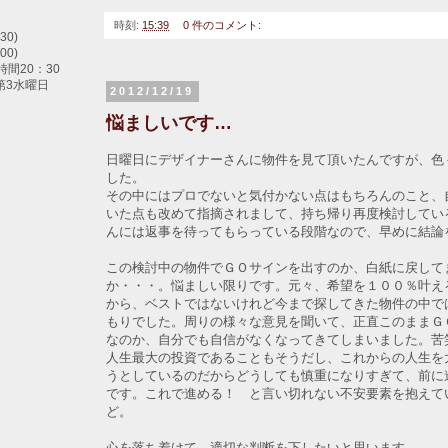
時刻:
15:39
0 件のコメント:
30)
00)
間20：30
第3水曜日
2012/12/19
悩ましいです…
日曜日にデザイナーさんに物件を見て頂いたんですが、色
した。
その中にはプロでないと気付かない点はもちろんのこと、
いた点も改めて指摘されまして、持ち帰り再度検討してい
んには返事を待ってもらっている段階なので、早めに結論
この検討中の物件でＧＯサインを出すのか、白紙に戻して
か・・・。悩ましい限りです。元々、希望を１００％叶え
から、ベストではないけれど今まで探してきた物件の中で
もりでした。周りの様々な意見を聞いて、正直このままＧ
なのか、自分でも自信がなくなってきてしまいました。苦
人生最大の投資であることもそうだし、これからの人生を
うとしているのだからどうしても慎重になりすぎて、前に
です。これで進める！ と言い切れない不安要素を抱えて
ど。
心を落ち着けて、適切な判断を下したいと思います。