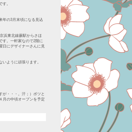
です。
来年の3月末頃になる見込
。
R京浜東北線蕨駅からさほ
です。一軒家なので2階に
曜日にデザイナーさんに見
ないように頑張ります。
すが・・・。汗；）ボツと
４月の中頃オープンを予定