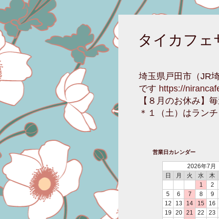
タイカフェ
埼玉県戸田市（JR
です
https://niranca
【８月のお休み】毎
＊１（土）はランチ
営業日カレンダー
2026年7月
日
月
火
水
木
1
2
5
6
7
8
9
12
13
14
15
16
19
20
21
22
23