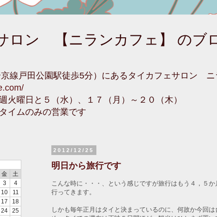
サロン 【ニランカフェ】 のブ
埼京線戸田公園駅徒歩5分）にあるタイカフェサロン 
fe.com/
週火曜日と５（水）、１７（月）～２０（木）
タイムのみの営業です
2012/12/25
明日から旅行です
金
土
こんな時に・・・、という感じですが旅行はもう４，５か
3
4
行ってきます。
10
11
17
18
しかも毎年正月はタイと決まっているのに、何故か今回は
24
25