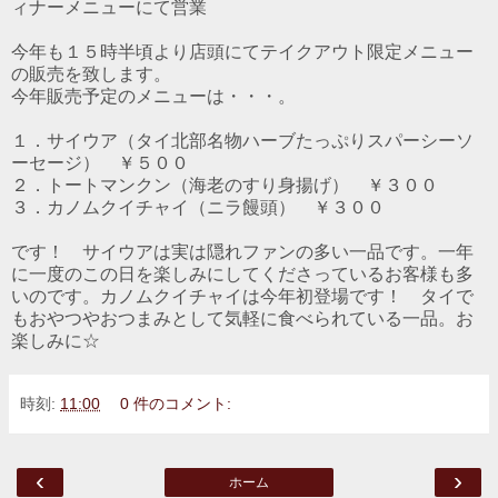
ィナーメニューにて営業
今年も１５時半頃より店頭にてテイクアウト限定メニュー
の販売を致します。
今年販売予定のメニューは・・・。
１．サイウア（タイ北部名物ハーブたっぷりスパーシーソ
ーセージ） ￥５００
２．トートマンクン（海老のすり身揚げ） ￥３００
３．カノムクイチャイ（ニラ饅頭） ￥３００
です！ サイウアは実は隠れファンの多い一品です。一年
に一度のこの日を楽しみにしてくださっているお客様も多
いのです。カノムクイチャイは今年初登場です！ タイで
もおやつやおつまみとして気軽に食べられている一品。お
楽しみに☆
時刻:
11:00
0 件のコメント:
‹
›
ホーム