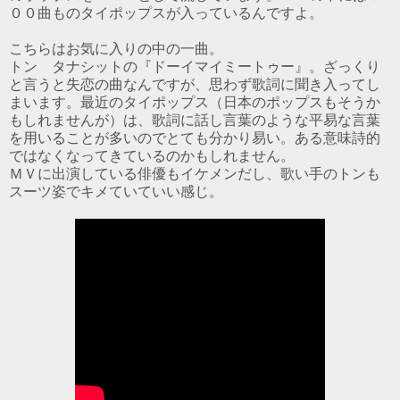
００曲ものタイポップスが入っているんですよ。
こちらはお気に入りの中の一曲。
トン タナシットの『ドーイマイミートゥー』。ざっくり
と言うと失恋の曲なんですが、思わず歌詞に聞き入ってし
まいます。最近のタイポップス（日本のポップスもそうか
もしれませんが）は、歌詞に話し言葉のような平易な言葉
を用いることが多いのでとても分かり易い。ある意味詩的
ではなくなってきているのかもしれません。
ＭＶに出演している俳優もイケメンだし、歌い手のトンも
スーツ姿でキメていていい感じ。