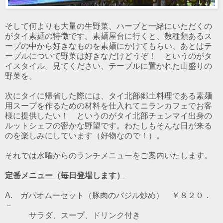
そして何よりも大量の生野菜、ハーブと一緒にいただくの
がタイ素麺の特徴です。素麺屋台に行くと、数種類あるス
ープの中から好きなものを素麺にかけてもらい、あとはテ
ーブルについて野菜は好きなだけどうぞ！ というのがタ
イスタイル。見てください、テーブルに置かれた山盛りの
野菜を。
次にタイに帰省した際には、タイ北部郷土料理である素麺
用スープを作るための材料を仕入れてニランカフェでお客
様に提供したい！ というのがタイ北部チェンマイ出身の
ルットシェフの密かな野望です。わたしもそんな日が来る
のを楽しみにしています（好物なので！）。
それでは水曜からのランチメニューをご案内いたします。
定番メニュー（毎日登場します）
A. ガパオムーセット（豚肉のバジル炒め） ￥８２０．
－
サラダ、スープ、ドリンク付き