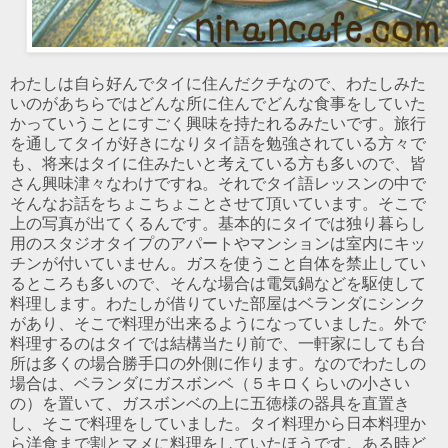
わたしは自ら好んでタイに住んだクチなので、わたしみた
いのがあちらではどんな所に住んでどんな食事をしていた
かっていうことにすごく興味を持たれるみたいです。旅行
を通してタイが好きになりタイ語を勉強されている方々で
も、将来はタイに住みたいと考えている方も多いので、皆
さん興味津々なわけですね。それでタイ語レッスンの中で
そんなお話をちょこちょことさせて頂いています。そこで
上の写真が出てくるんです。基本的にタイでは独り暮らし
用のスタジオタイプのアパートやマンションは室内にキッ
チンが付いていません。ガスを使うこと自体を禁止してい
るところも多いので、そんな場合は電気鍋などを駆使して
料理します。わたしが借りていた部屋はベランダにシンク
があり、そこで料理が出来るようになっていました。外で
料理するのはタイでは結構当たり前で、一軒家にしても台
所は多くの場合勝手口の外側に作ります。なのでわたしの
場合は、ベランダにガスボンベ（５キロくらいの小さい
の）を置いて、ガスボンベの上に五徳様の器具を直置き
し、そこで料理をしていました。タイ料理から日本料理か
ら洋食まで割とマメに料理をしていたほうです。ある時ど