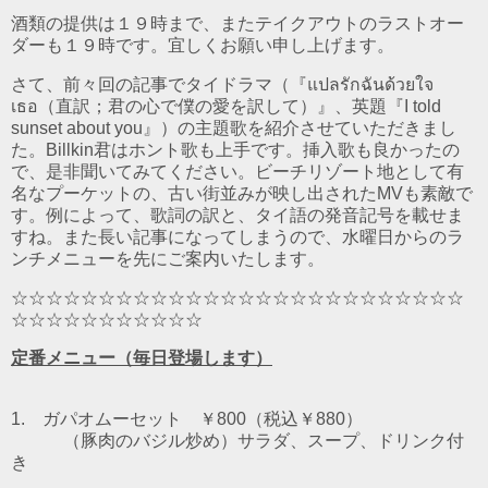
酒類の提供は１９時まで、またテイクアウトのラストオー
ダーも１９時です。宜しくお願い申し上げます。
さて、前々回の記事でタイドラマ（『แปลรักฉันด้วยใจ
เธอ（直訳；君の心で僕の愛を訳して）』、英題『I told
sunset about you』）の主題歌を紹介させていただきまし
た。Billkin君はホント歌も上手です。挿入歌も良かったの
で、是非聞いてみてください。ビーチリゾート地として有
名なプーケットの、古い街並みが映し出されたMVも素敵で
す。例によって、歌詞の訳と、タイ語の発音記号を載せま
すね。また長い記事になってしまうので、水曜日からのラ
ンチメニューを先にご案内いたします。
☆☆☆☆☆☆☆☆☆☆☆☆☆☆☆☆☆☆☆☆☆☆☆☆☆☆
☆☆☆☆☆☆☆☆☆☆☆
定番メニュー（毎日登場します）
1. ガパオムーセット ￥800（税込￥880）
（豚肉のバジル炒め）
サラダ、スープ、ドリンク付
き