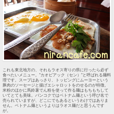
これも東北地方の、それもラオス寄りの県に行ったら必ず
食べたいメニュー。”カオピアック（セン）”と呼ばれる麺料
理です。スープはあっさり、トッピングにムーヨーという
豚肉のソーセージと揚げエシャロットをのせるのが特徴。
米粉のほかに馬鈴薯でん粉を使って作る麺はもちもちして
いてとても美味。バンコクではベトナム麺という呼び名で
売られていますが、どこにでもあるというわけではありま
せん。ベトナム麺というよりはラオス麺だと思うんです
が。