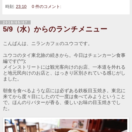
時刻:
23:10
0 件のコメント:
2018/05/07
5/9（水）からのランチメニュー
こんばんは、ニランカフェのユウコです。
ユウコのタイ東北旅の続きから。今日はチェンカーン食事
編です(^^);
メインストリートには観光客向けのお店、一本道を外れる
と地元民向けのお店と、はっきり区別されている感じがし
ました。
朝食を食べるような店には必ずある鉄板目玉焼き。東北に
来てから度々目にしたので一度は食べてみようということ
で。ほんのりバターが香る、優しいお味の目玉焼きでし
た。