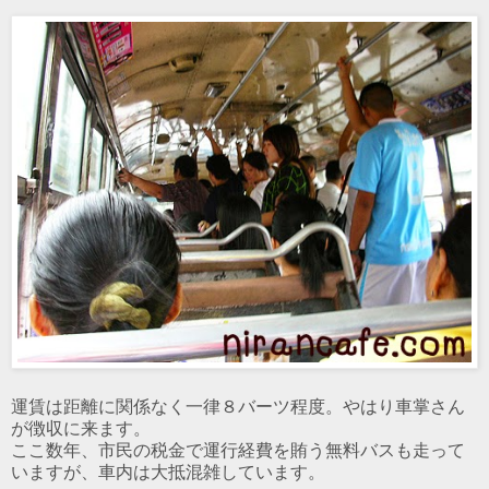
運賃は距離に関係なく一律８バーツ程度。やはり車掌さん
が徴収に来ます。
ここ数年、市民の税金で運行経費を賄う無料バスも走って
いますが、車内は大抵混雑しています。