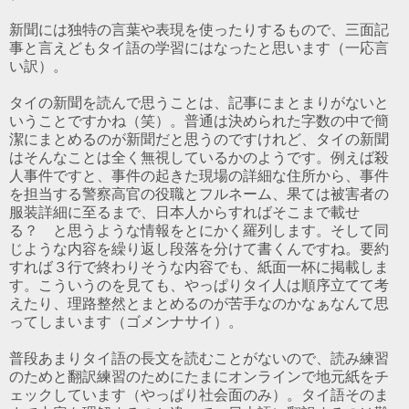
新聞には独特の言葉や表現を使ったりするもので、三面記
事と言えどもタイ語の学習にはなったと思います（一応言
い訳）。
タイの新聞を読んで思うことは、記事にまとまりがないと
いうことですかね（笑）。普通は決められた字数の中で簡
潔にまとめるのが新聞だと思うのですけれど、タイの新聞
はそんなことは全く無視しているかのようです。例えば殺
人事件ですと、事件の起きた現場の詳細な住所から、事件
を担当する警察高官の役職とフルネーム、果ては被害者の
服装詳細に至るまで、日本人からすればそこまで載せ
る？ と思うような情報をとにかく羅列します。そして同
じような内容を繰り返し段落を分けて書くんですね。要約
すれば３行で終わりそうな内容でも、紙面一杯に掲載しま
す。こういうのを見ても、やっぱりタイ人は順序立てて考
えたり、理路整然とまとめるのが苦手なのかなぁなんて思
ってしまいます（ゴメンナサイ）。
普段あまりタイ語の長文を読むことがないので、読み練習
のためと翻訳練習のためにたまにオンラインで地元紙をチ
ェックしています（やっぱり社会面のみ）。タイ語そのま