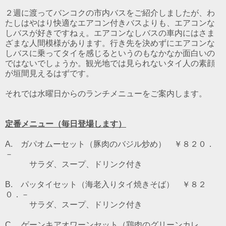
２週に渡ってバンコクの市内バスをご紹介しましたが、わ
たしはやはり快適なエアコン付きバスよりも、エアコンな
しバスが好きですねぇ。エアコンなしバスの車内にはさま
ざまな人間模様があります。行き先を決めずにエアコンな
しバスに乗ってタイを感じるというのもなかなか面白いの
ではないでしょうか。観光地では見られないタイ人の素顔
が垣間見えるはずです。
それでは水曜日からのランチメニューをご案内します。
定番メニュー（毎日登場します）
A. ガパオムーセット（豚肉のバジル炒め） ￥８２０．
－
サラダ、スープ、ドリンク付き
B. パッタイセット（海老入りタイ焼きそば） ￥８２
０．－
サラダ、スープ、ドリンク付き
C. ゲーンキアオワーンセット（鶏肉のグリーンカレ