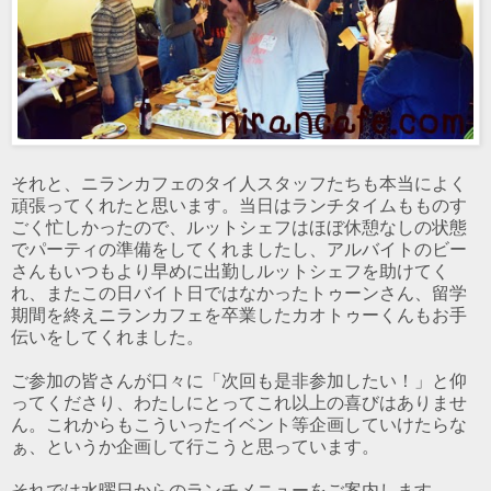
それと、ニランカフェのタイ人スタッフたちも本当によく
頑張ってくれたと思います。当日はランチタイムもものす
ごく忙しかったので、ルットシェフはほぼ休憩なしの状態
でパーティの準備をしてくれましたし、アルバイトのビー
さんもいつもより早めに出勤しルットシェフを助けてく
れ、またこの日バイト日ではなかったトゥーンさん、留学
期間を終えニランカフェを卒業したカオトゥーくんもお手
伝いをしてくれました。
ご参加の皆さんが口々に「次回も是非参加したい！」と仰
ってくださり、わたしにとってこれ以上の喜びはありませ
ん。これからもこういったイベント等企画していけたらな
ぁ、というか企画して行こうと思っています。
それでは水曜日からのランチメニューをご案内します。