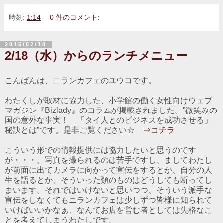
時刻:
1:14
0 件のコメント:
2015/02/18
2/18（水）からのランチメニュー
こんばんは、二ランカフェのユウコです。
わたくしが取材に協力した、小学館の働く女性向けウェブ
マガジン『Bizlady』のコラムが掲載されました。”微笑みの
国の意外な事実！ 「タイ人とのビジネスを成功させる」
秘訣とは”です。是非ご覧ください☆
⇒コチラ
こういう形での情報提供には協力したいと思うのです
が・・・。写真を撮られるのは苦手ですし、ましてわたし
が前面に出てカメラに向かって宣伝をするとか、自分の人
生を語るとか、そういった類のものはどうしても断ってし
まいます。それではいけないと思いつつ、そういう派手な
宣伝をしなくてもニランカフェは少しずつ皆様に知られて
いけばいいかなぁ、なんてお店を営む者としては失格なこ
とを考えてしまうわたしです。