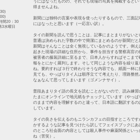
うにはなったものの、それでも現場の写真を掲載するとい
得ませんよね。
30)
00)
新聞には独特の言葉や表現を使ったりするもので、三面記
間20：30
にはなったと思います（一応言い訳）。
第3水曜日
タイの新聞を読んで思うことは、記事にまとまりがないと
普通は決められた字数の中で簡潔にまとめるのが新聞だと
新聞はそんなことは全く無視しているかのようです。例え
起きた現場の詳細な住所から、事件を担当する警察高官の
被害者の服装詳細に至るまで、日本人からすればそこまで
報をとにかく羅列します。そして同じような内容を繰り返
ね。要約すれば３行で終わりそうな内容でも、紙面一杯に
見ても、やっぱりタイ人は順序立てて考えたり、理路整然
なぁなんて思ってしまいます（ゴメンナサイ）。
普段あまりタイ語の長文を読むことがないので、読み練習
たまにオンラインで地元紙をチェックしています（やっぱ
のままで内容を理解するのと違って、日本語に翻訳するの
しています。
タイの良さを伝えるのもニランカフェの目指すところです
かするような記事を見つけたら訳してフェイスブックにあ
のところ社会面の内容としては殺人事件や麻薬関係といっ
ね（苦笑）。