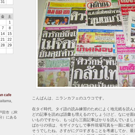
31
金
土
1
7
8
14
15
21
22
28
29
an cafe
こんばんは、ニランカフェのユウコです。
aitama,
在タイ時代、タイ語の読み練習のためによく地元紙を読ん
戸田市（JR
どの記事を読めば語彙も増えるのでしょうけど、なにせ面
分）にある
いものですから、もっぱら三面記事ばかりを読んでいまし
ばかりの頃は、モザイクなしで事件現場写真を一面に載せ
そうでしたね。さすがにグロすぎることを考慮してか、最