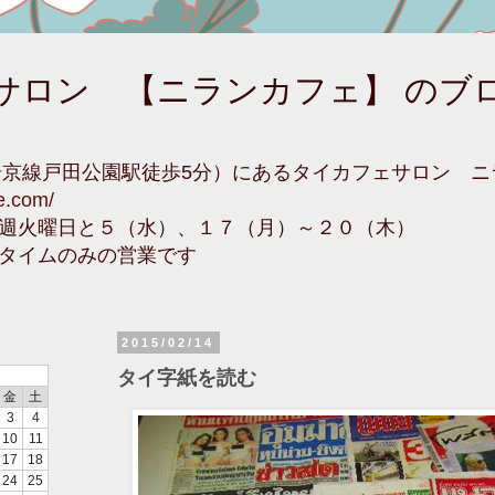
サロン 【ニランカフェ】 のブ
埼京線戸田公園駅徒歩5分）にあるタイカフェサロン 
fe.com/
週火曜日と５（水）、１７（月）～２０（木）
タイムのみの営業です
2015/02/14
タイ字紙を読む
金
土
3
4
10
11
17
18
24
25