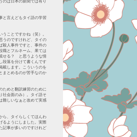
うのは日本の新聞では有り
事と言えどもタイ語の学習
いうことですかね（笑）。
思うのですけれど、タイの
ば殺人事件ですと、事件の
役職とフルネーム、果ては
載せる？ と思うような情
し段落を分けて書くんです
掲載します。こういうのを
とまとめるのが苦手なのか
のためと翻訳練習のために
り社会面のみ）。タイ語そ
は難しいなぁと改めて実感
から、タイらしくてほんわ
げるようにしました。実際
た記事が多いのですけれど