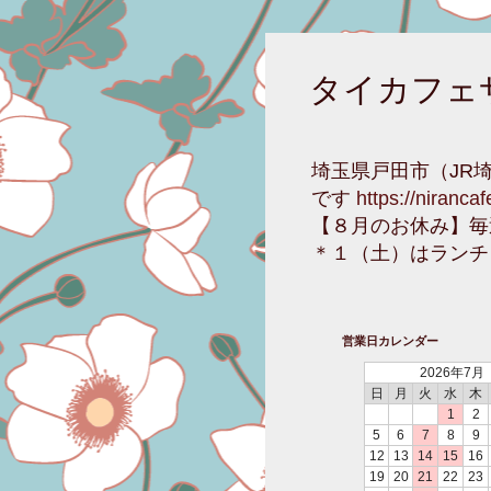
タイカフェ
埼玉県戸田市（JR
です
https://niranca
【８月のお休み】毎
＊１（土）はランチ
営業日カレンダー
2026年7月
日
月
火
水
木
1
2
5
6
7
8
9
12
13
14
15
16
19
20
21
22
23