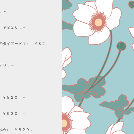
．－
 ￥８２０．－
のタイヌードル） ￥８２
７０．－
） ￥８２０．－
） ￥９３０．－
ク炒め） ￥８２０．－