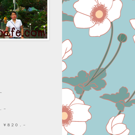
－
．－
 ￥８２０．－