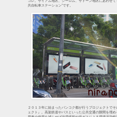
コレ。サイアム地区、シーロム、サトーン地区にあわせて
共自転車ステーション”です。
２０１３年に始まったバンコク都が行うプロジェクトでそ
ェクト』。高架鉄道やバスといった公共交通の隙間を埋め
用車の使用を減らせば渋滞緩和や排ガスによる環境汚染軽