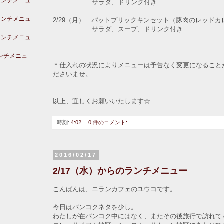
ランチメニュ
サラダ、ドリンク付き
ランチメニュ
2/29（月） パットプリックキンセット（豚肉のレッド
サラダ、スープ、ドリンク付き
ランチメニュ
ランチメニュ
＊仕入れの状況によりメニューは予告なく変更になること
ださいませ。
以上、宜しくお願いいたします☆
時刻:
4:02
0 件のコメント:
2016/02/17
2/17（水）からのランチメニュー
こんばんは、ニランカフェのユウコです。
今日はバンコクネタを少し。
わたしが在バンコク中にはなく、またその後旅行で訪れて