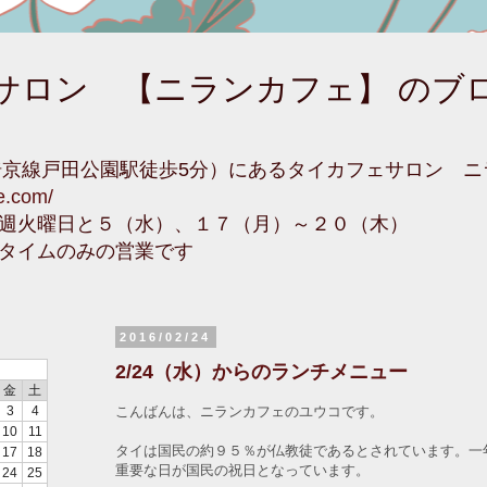
サロン 【ニランカフェ】 のブ
埼京線戸田公園駅徒歩5分）にあるタイカフェサロン 
fe.com/
週火曜日と５（水）、１７（月）～２０（木）
タイムのみの営業です
2016/02/24
2/24（水）からのランチメニュー
金
土
こんばんは、ニランカフェのユウコです。
3
4
10
11
タイは国民の約９５％が仏教徒であるとされています。一
17
18
重要な日が国民の祝日となっています。
24
25