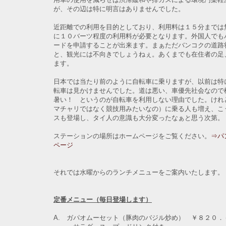
が、その辺は特に明言はありませんでした。
近距離での利用を目的としており、利用料は１５分までは
に１０バーツ程度の利用料が必要となります。外国人でも
ードを申請することが出来ます。まぁただバンコクの道路
と、観光には不向きでしょうねぇ。あくまでも在住者の足
ます。
日本では当たり前のように自転車に乗りますが、以前は特
転車は見かけませんでした。道は悪い、車優先社会なので
暑い！ というのが自転車を利用しない理由でした。けれ
マチャリではなく競技用みたいなの）に乗る人も増え、こ
スも登場し、タイ人の意識も大分変ったなぁと思う次第。
ステーションの場所はホームページをご覧ください。
⇒パ
ページ
それでは水曜からのランチメニューをご案内いたします。
定番メニュー（毎日登場します）
A. ガパオムーセット（豚肉のバジル炒め） ￥８２０．