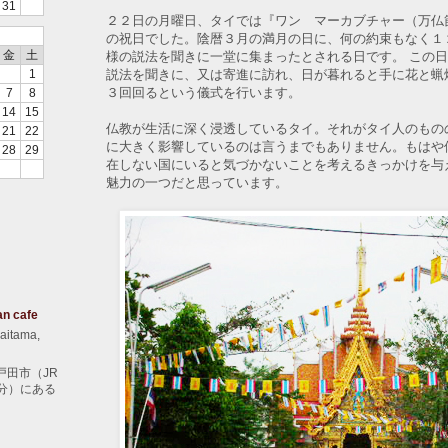
31
２２日の月曜日、タイでは『ワン マーカブチャー（万仏
の祝日でした。陰暦３月の満月の日に、何の約束もなく１
金
土
様の説法を聞きに一堂に集まったとされる日です。 この
説法を聞きに、又は寄進に訪れ、日が暮れると手に花と蝋
1
３回回るという儀式を行います。
7
8
14
15
仏教が生活に深く浸透しているタイ。それがタイ人のもの
21
22
に大きく影響しているのは言うまでもありません。もはや
28
29
在しない国にいると気づかないことを考えるきっかけを与
魅力の一つだと思っています。
an cafe
aitama,
戸田市（JR
分）にある