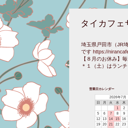
タイカフェ
埼玉県戸田市（JR
です
https://niranca
【８月のお休み】毎
＊１（土）はランチ
営業日カレンダー
2026年7月
日
月
火
水
木
1
2
5
6
7
8
9
12
13
14
15
16
19
20
21
22
23