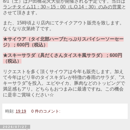
8/1（土）は戸田橋花火大会が開催される予定です。当日は
ランチタイム11：30～15：00（L.O.14：30）のみの営業
と
させて頂きます。
また、15時頃より店内にてテイクアウト販売を致します。
なくなり次第終了です。
★サイウア（タイ北部ハーブたっぷりスパイシーソーセー
ジ）；600円（税込）
★スキーサラダ（具だくさんタイスキ風サラダ）；600円
（税込）
リクエストを多く頂くサイウアは今年も販売します。加え
て今年はピリ辛のタイスキダレが特徴の春雨のサラダ、”ス
キーサラダ”を投入。エビやイカ、豚肉などのトッピングで
満足感もアリ。どちらもおつまみに最適ですね。この機会
に是非ご賞味ください☆
時刻:
19:19
0 件のコメント:
2026/07/27