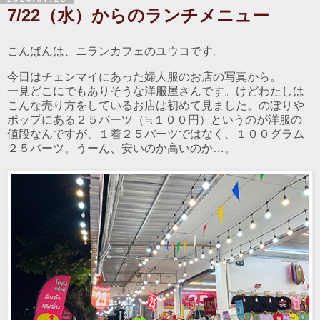
7/22（水）からのランチメニュー
こんばんは、ニランカフェのユウコです。
今日はチェンマイにあった婦人服のお店の写真から。
一見どこにでもありそうな洋服屋さんです。けどわたしは
こんな売り方をしているお店は初めて見ました。のぼりや
ポップにある２５バーツ（≒１００円）というのが洋服の
値段なんですが、１着２５バーツではなく、１００グラム
２５バーツ。うーん、安いのか高いのか…。