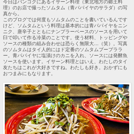
今日はバンコクにあるイサーン料理（東北地方の郷土料
理）のお店で撮ったソムタム（青パパイヤのサラダ）の写
真から。
このブログでは何度もソムタムのことを書いているんです
けど、ソムタムという料理は基本的には青パパイヤをニン
ニク、唐辛子とともにナンプラーベースのソースを用いて
臼で叩いて作る冷菜のことです。使う材料、トッピングや
ソースの種類の組み合わせは恐らく無限大…（笑）。写真
のソムタムはタイ人的にはド定番のソムタムプープララ
ー。青パパイヤに塩漬けのカニを入れ、ソースには発酵魚
ソースを使います。イサーン料理とはいえ、わたしのタイ
友たちはこれが大好きですね。わたしも好き。おかずにも
おつまみにもなります。