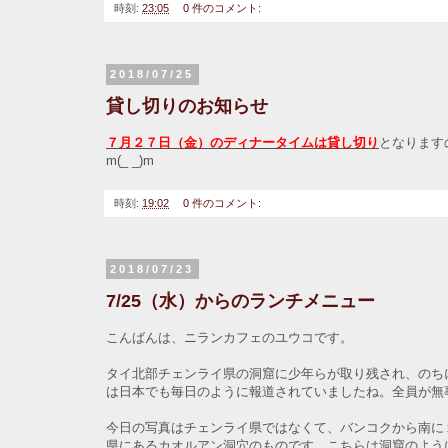
時刻:
23:05
0 件のコメント:
2018/07/25
貸し切りのお知らせ
７月２７日（金）のディナータイムは貸し切り
となります
m(_ _)m
時刻:
19:02
0 件のコメント:
2018/07/23
7/25（水）からのランチメニュー
こんばんは、ニランカフェのユウコです。
タイ北部チェンライ県の洞窟に少年らが取り残され、のち
は日本でも毎日のように報道されていましたね。全員が無
今日の写真はチェンライ県ではなくて、バンコクから南に
県にあるカオルアン洞穴のものです。こちらは洞窟のよう