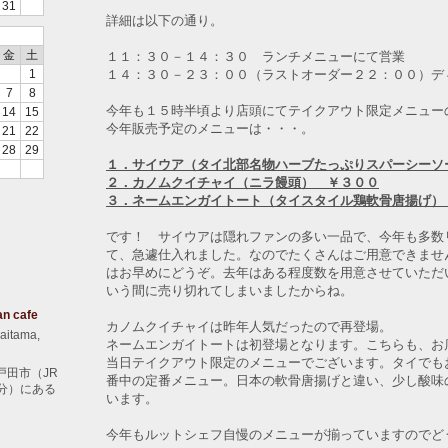
31
詳細は以下の通り。
金
土
１１：３０－１４：３０ ランチメニューにて営業
１４：３０－２３：００（ラストオーダー２２：００）デ
1
7
8
今年も１５時半頃より店頭にてテイクアウト限定メニュー
14
15
今年販売予定のメニューは・・・。
21
22
28
29
１．サイウア（タイ北部名物ハーブたっぷりスパーシーソ
２．カノムクイチャイ（ニラ饅頭） ￥３００
３．ネームエンガイトート（タイスタイル鶏軟骨唐揚げ）
です！ サイウアは隠れファンの多い一品で、今年も多数
て、急遽仕入れました。なのでたくさんはご用意できませ
はお早めにどうぞ。去年はある程度数を用意させていただ
いう間に売り切れてしまいましたからね。
an cafe
カノムクイチャイは昨年人気だったので再登場。
aitama,
ネームエンガイトートは初登場となります。こちらも、お
当日テイクアウト限定のメニューでございます。タイでも
戸田市（JR
番中の定番メニュー。日本の軟骨唐揚げと違い、少し酸味
分）にある
います。
今年もルットシェフ自慢のメニューが揃っていますのでど