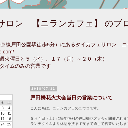
サロン 【ニランカフェ】 のブ
埼京線戸田公園駅徒歩5分）にあるタイカフェサロン 
fe.com/
週火曜日と５（水）、１７（月）～２０（木）
タイムのみの営業です
2018/07/31
戸田橋花火大会当日の営業について
金
土
こんにちは、ニランカフェのユウコです。
3
4
10
11
８月４日（土）に毎年恒例の戸田橋花火大会が開催されま
17
18
ランチタイムより休憩を挟まず夜まで通しで営業いたしま
24
25