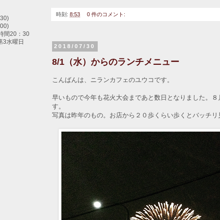
時刻:
8:53
0 件のコメント:
30)
00)
間20：30
第3水曜日
2018/07/30
8/1（水）からのランチメニュー
こんばんは、ニランカフェのユウコです。
早いもので今年も花火大会まであと数日となりました。８
す。
写真は昨年のもの。お店から２０歩くらい歩くとバッチリ