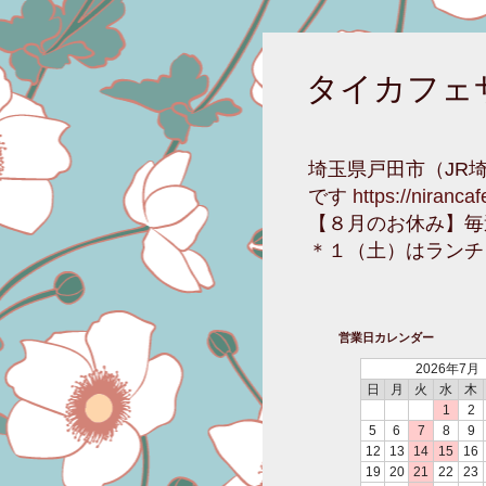
タイカフェ
埼玉県戸田市（JR
です
https://niranca
【８月のお休み】毎
＊１（土）はランチ
営業日カレンダー
2026年7月
日
月
火
水
木
1
2
5
6
7
8
9
12
13
14
15
16
19
20
21
22
23