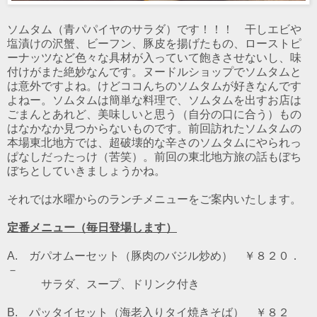
ソムタム（青パパイヤのサラダ）です！！！ 干しエビや
塩漬けの沢蟹、ビーフン、豚皮を揚げたもの、ローストピ
ーナッツなど色々な具材が入っていて飽きさせないし、味
付けがまた絶妙なんです。ヌードルショップでソムタムと
は意外ですよね。けどココんちのソムタムが好きなんです
よねー。ソムタムは簡単な料理で、ソムタムを出すお店は
ごまんとあれど、美味しいと思う（自分の口に合う）もの
はなかなか見つからないものです。前回訪れたソムタムの
本場東北地方では、超破壊的な辛さのソムタムにやられっ
ぱなしだったっけ（苦笑）。前回の東北地方旅の話もぼち
ぼちとしていきましょうかね。
それでは水曜からのランチメニューをご案内いたします。
定番メニュー（毎日登場します）
A. ガパオムーセット（豚肉のバジル炒め） ￥８２０．
－
サラダ、スープ、ドリンク付き
B. パッタイセット（海老入りタイ焼きそば） ￥８２