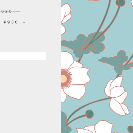
￥９３０．－
 ￥９３０．－