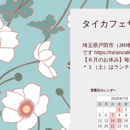
タイカフェ
埼玉県戸田市（JR
です
https://niranca
【８月のお休み】毎
＊１（土）はランチ
営業日カレンダー
2026年7月
日
月
火
水
木
1
2
5
6
7
8
9
12
13
14
15
16
19
20
21
22
23