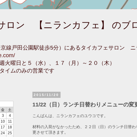
サロン 【ニランカフェ】 のブ
埼京線戸田公園駅徒歩5分）にあるタイカフェサロン 
fe.com/
週火曜日と５（水）、１７（月）～２０（木）
タイムのみの営業です
2015/11/20
11/22（日）ランチ日替わりメニューの変
金
土
こんばんは、ニランカフェのユウコです。
3
4
10
11
材料の入荷がなかったため、２２日（日）のランチ日替わ
17
18
更させて頂きます。
24
25