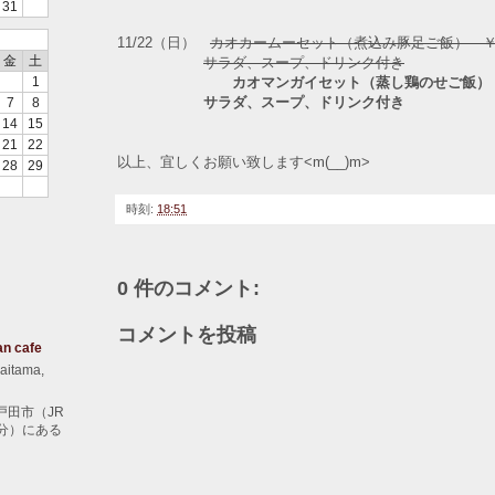
31
11/22（日）
カオカームーセット（煮込み豚足ご飯） 
金
土
サラダ、スープ、ドリンク付き
カオマンガイセット（蒸し鶏のせご飯）
1
サラダ、スープ、ドリンク付き
7
8
14
15
21
22
以上、宜しくお願い致します<m(__)m>
28
29
時刻:
18:51
0 件のコメント:
コメントを投稿
an cafe
aitama,
戸田市（JR
分）にある