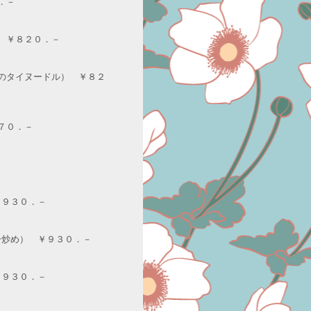
．－
 ￥８２０．－
のタイヌードル） ￥８２
７０．－
￥９３０．－
ー炒め） ￥９３０．－
￥９３０．－