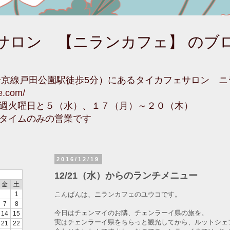
サロン 【ニランカフェ】 のブ
埼京線戸田公園駅徒歩5分）にあるタイカフェサロン 
fe.com/
週火曜日と５（水）、１７（月）～２０（木）
タイムのみの営業です
2016/12/19
12/21（水）からのランチメニュー
金
土
こんばんは、ニランカフェのユウコです。
1
7
8
今日はチェンマイのお隣、チェンラーイ県の旅を。
14
15
実はチェンラーイ県をちらっと観光してから、ルットシェ
21
22