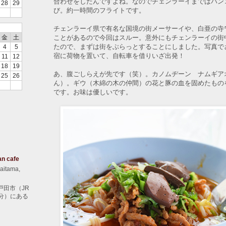
合わせをしたんですよね。なのでチェンラーイまではバン
28
29
び。約一時間のフライトです。
チェンラーイ県で有名な国境の街メーサーイや、白亜の寺
ことがあるので今回はスルー。意外にもチェンラーイの街
金
土
たので、まずは街をぶらっとすることにしました。写真で
4
5
宿に荷物を置いて、自転車を借りいざ出発！
11
12
18
19
あ、腹ごしらえが先です（笑）。カノムヂーン ナムギア
25
26
ん）。ギウ（木綿の木の仲間）の花と豚の血を固めたもの
です。お味は優しいです。
an cafe
aitama,
戸田市（JR
分）にある