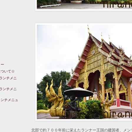
ュー
について☆
のランチメニ
のランチメニ
ランチメニュ
北部で約７００年前に栄えたランナー王国の建国者、メン