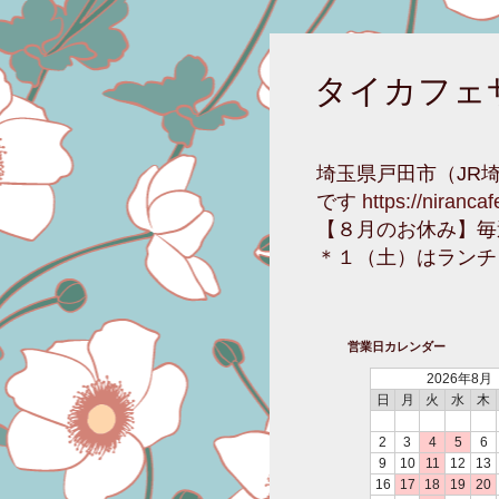
タイカフェ
埼玉県戸田市（JR
です
https://niranca
【８月のお休み】毎
＊１（土）はランチ
営業日カレンダー
2026年8月
日
月
火
水
木
2
3
4
5
6
9
10
11
12
13
16
17
18
19
20