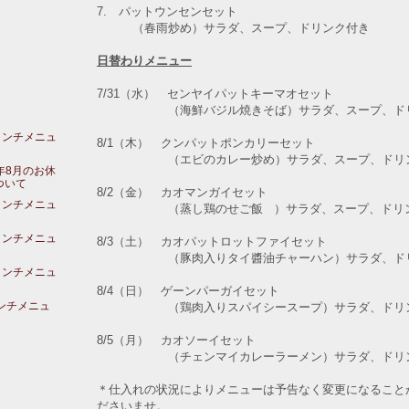
7. パットウンセンセット
（春雨炒め）サラダ、スープ、ドリンク付き
日替わりメニュー
7/31（水）
センヤイパットキーマオ
セット
（海鮮バジル焼きそば）サラダ、スープ、ドリ
ランチメニュ
8/1（木） クンパットポンカリー
セット
（エビのカレー炒め）サラダ、スープ、ドリン
年8月のお休
ついて
8/2（金）
カオマンガイ
セット
ランチメニュ
（蒸し鶏のせご飯
）サラダ、スープ、ドリ
ランチメニュ
8/3（土）
カオパットロットファイ
セット
（豚肉入りタイ醬油チャーハン）サラダ、ドリ
ランチメニュ
8/4（日） ゲーンパーガイ
セット
ランチメニュ
（鶏肉入りスパイシースープ）サラダ、ドリン
8/5（月）
カオソーイ
セット
（チェンマイカレーラーメン）サラダ、ドリン
＊仕入れの状況によりメニューは予告なく変更になること
ださいませ。