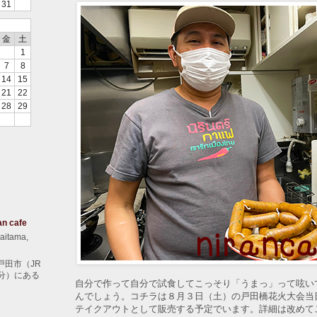
31
金
土
1
7
8
14
15
21
22
28
29
an cafe
aitama,
戸田市（JR
分）にある
自分で作って自分で試食してこっそり「うまっ」って呟い
んでしょう。コチラは８月３日（土）の戸田橋花火大会当
テイクアウトとして販売する予定でいます。詳細は改めて