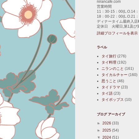
nirancafe.com
営業時間
11：30-15：00(L.O.14：
18：00-22：00(L.O.21：
ディナータイム最終入店時
定休日 火曜日,第1及び
詳細プロフィールを表示
ラベル
タイ旅行
(276)
タイ料理
(192)
ニランのこと
(161)
タイカルチャー
(160)
思うこと
(46)
タイドラマ
(23)
タイ語
(23)
タイポップス
(10)
ブログ アーカイブ
►
2026
(33)
►
2025
(54)
▼
2024
(51)