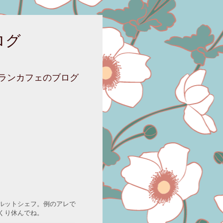
ログ
ニランカフェのブログ
ルットシェフ。例のアレで
くり休んでね。