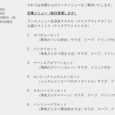
それでは水曜からのランチメニューをご案内いたします。
30)
定番メニュー（毎日登場します）
00)
間20：30
ランチメニュー全品各￥９９０（テイクアウト￥９７２）
第3水曜日
大盛り￥１１０（テイクアウト￥１０８）
1. ガパオムーセット
（豚肉のバジル炒め）
サラダ、スープ、ドリンク付
2. パッタイセット
（海老入りタイ焼きそば）
サラダ、スープ、ドリン
3. ゲーンキアオワーンセット
（鶏肉のグリーンカレー）
サラダ、ドリンク付き
4. センレックトムヤムクンセット
（トムヤムクンスープのタイヌードル）
サラダ、ド
5. カオパットクンセット
（海老入りチャーハン）サラダ、スープ、ドリンク
6. パットシーイウセット
（豚肉入りタイ醤油焼きそば）サラダ、スープ、ド