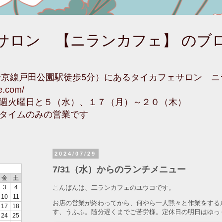
サロン 【ニランカフェ】 のブ
埼京線戸田公園駅徒歩5分）にあるタイカフェサロン 
fe.com/
週火曜日と５（水）、１７（月）～２０（木）
タイムのみの営業です
2024/07/29
7/31（水）からのランチメニュー
金
土
こんばんは、二ランカフェのユウコです。
3
4
10
11
お店の営業が終わってから、何やら一人黙々と作業をする
17
18
す、うふふ。随分遅くまでご苦労様。定休日の明日はゆっ
24
25