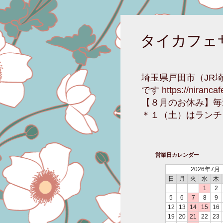
タイカフェ
埼玉県戸田市（JR
です
https://niranca
【８月のお休み】毎
＊１（土）はランチ
営業日カレンダー
2026年7月
日
月
火
水
木
1
2
5
6
7
8
9
12
13
14
15
16
19
20
21
22
23