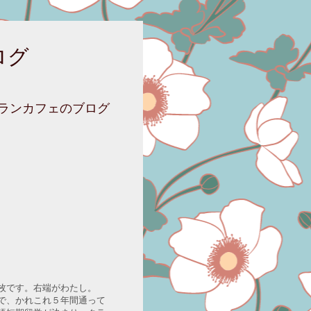
ログ
ニランカフェのブログ
枚です。右端がわたし。
で、かれこれ５年間通って