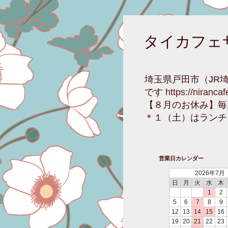
タイカフェ
埼玉県戸田市（JR
です
https://niranca
【８月のお休み】毎
＊１（土）はランチ
営業日カレンダー
2026年7月
日
月
火
水
木
1
2
5
6
7
8
9
12
13
14
15
16
19
20
21
22
23