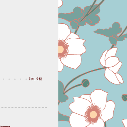
前の投稿
logger
.