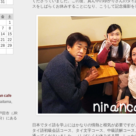
くださっていました。この度、真ん中のゆかりさんのタイ
31
スをしばらくお休みすることになり、こうして記念撮影を
金
土
1
7
8
14
15
21
22
28
29
an cafe
aitama,
戸田市（JR
分）にある
日本でタイ語を学ぶにはかなりの情熱と根気が必要ですが
タイ語初級会話コース、タイ文字コース、中級読解コース
通ってくださいました。（しばらくお休みする間、しっか