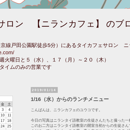
サロン 【ニランカフェ】 のブ
埼京線戸田公園駅徒歩5分）にあるタイカフェサロン 
fe.com/
週火曜日と５（水）、１７（月）～２０（木）
タイムのみの営業です
2019/01/14
1/16（水）からのランチメニュー
金
土
こんばんは、ニランカフェのユウコです。
3
4
10
11
今日の写真はニランタイ語教室の生徒さんたちと撮った一
17
18
このお二方はニランタイ語教室の開室当初からの生徒さん
24
25