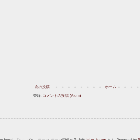
次の投稿
ホーム
登録:
コメントの投稿 (Atom)
wa kogei. 「シンプル」テーマ. テーマ画像の作成者:
blue_baron
さん. Powered by
B