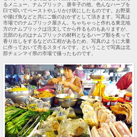
るメニュー、ナムプリック。唐辛子の他、色んなハーブを
臼で叩いてペーストやふりかけ状にしたものです。お野菜
や揚げ魚などと共にご飯のおかずとして頂きます。写真は
市場でのナムプリック屋さん。ちゃちゃっと作れる東北地
方のナムプリックは注文してから作るものもありますが、
北部のものはナムプリックの材料となるハーブ類を炙って
香り出しをするなどの工程があるため、写真のように大量
に作っておいて売るスタイルです。ということで写真は北
部チェンマイ県の市場で撮ったものです。