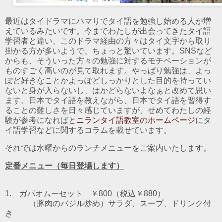
最近はタイドラマにハマりでタイ語を勉強し始める人が増
えているみたいです。今までわたしが出会ってきたタイ語
学習者と違い、このドラマ経由の方々はタイ文字から取り
掛かる方が多いようで、ちょっと驚いています。SNSなど
からも、そういった方々の勉強に対するモチベーションが
ものすごく高いのが見て取れます。やっぱり勉強は、よっ
ぽど好きなことかよっぽどしっかりとした目的を持ってい
ないと身が入らないし、はかどらないよなぁと改めて思い
ます。日本でタイ語を教えながら、日本でタイ語を習得す
ることの難しさを日々感じていますが、せめてわたしの経
験が参考になればと
ニランタイ語教室のホームページ
にタ
イ語学習などに関するコラムを載せています。
それでは水曜からのランチメニューをご案内いたします。
定番メニュー（毎日登場します）
1. ガパオムーセット ￥800（税込￥880）
（豚肉のバジル炒め）
サラダ、スープ、ドリンク付
き