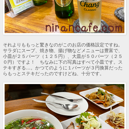
それよりももっと驚きなのがこのお店の価格設定ですね。
サラダにスープ、焼き物、揚げ物などメニューは豊富で、
小皿が２５バーツ（１２５円）、大皿が５０バーツ（２５
０円）ですよ！ ちなみに下の写真はすべて小皿です。ス
テキすぎる…。かつてのように１バーツが３円換算だった
らもっとステキだったのですけどね、十分です。