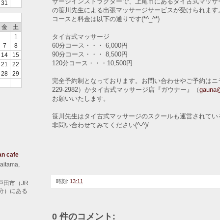
サージインストラクターで、上尾市にあるタイ古式マッサ
31
の笹川先生による出張マッサージサービスが受けられます
コースと料金は以下の通りです(*^_^*)
金
土
タイ古式マッサージ
1
60分コース・・・ 6,000円
7
8
90分コース・・・ 8,500円
14
15
120分コース・・・10,500円
21
22
28
29
完全予約制となっております。お問い合わせやご予約はニラン
229-2982）かタイ古式マッサージ店『ガウナー』（
gauna@
お願いいたします。
笹川先生はタイ古式マッサージのスクールも運営されてい
非問い合わせてみてください(^-^)/
an cafe
aitama,
時刻:
13:11
戸田市（JR
分）にある
0 件のコメント: