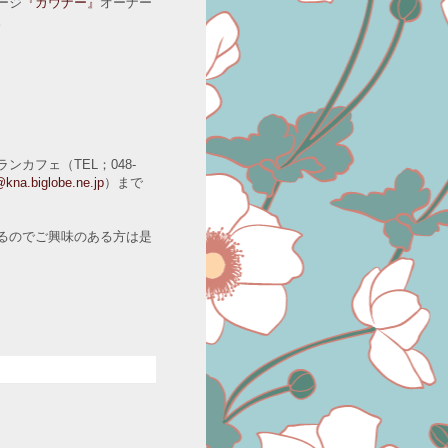
ージ
『ガウナー』
オーナー
。
カフェ（TEL；048-
kna.biglobe.ne.jp
）まで
るのでご興味のある方は是