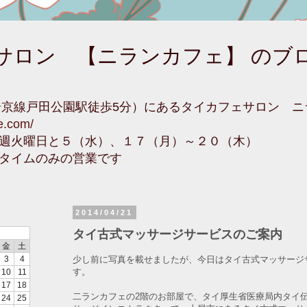
サロン 【ニランカフェ】 のブ
埼京線戸田公園駅徒歩5分）にあるタイカフェサロン 
fe.com/
週火曜日と５（水）、１７（月）～２０（木）
タイムのみの営業です
2014/04/21
タイ古式マッサージサービスのご案内
金
土
少し前に写真を載せましたが、今日はタイ古式マッサージ
3
4
す。
10
11
17
18
二ランカフェの2階のお部屋で、タイ厚生省医療局内タイ
24
25