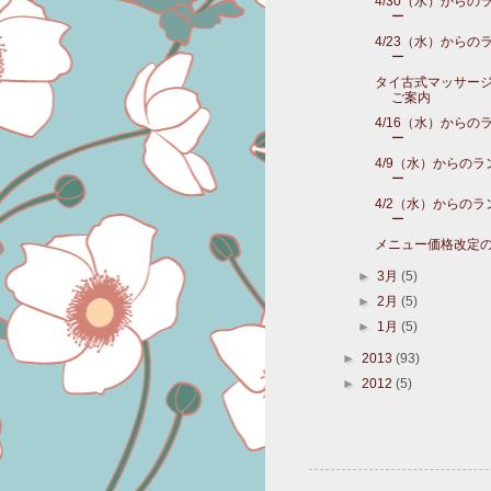
4/30（水）からの
ー
4/23（水）からの
ー
タイ古式マッサー
ご案内
4/16（水）からの
ー
4/9（水）からの
ー
4/2（水）からの
ー
メニュー価格改定
►
3月
(5)
►
2月
(5)
►
1月
(5)
►
2013
(93)
►
2012
(5)