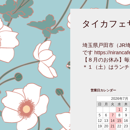
タイカフェ
埼玉県戸田市（JR
です
https://niranca
【８月のお休み】毎
＊１（土）はランチ
営業日カレンダー
2026年7月
日
月
火
水
木
1
2
5
6
7
8
9
12
13
14
15
16
19
20
21
22
23