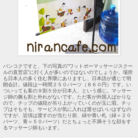
バンコクですと、下の写真の”ワットポーマッサージスクー
ルの直営店”に行く人が多いのではないのでしょうか。場所
も日本人の多く住む界隈にありますし、日本語が通じて明
朗会計。値段は一時間２５０バーツ（８６０円）です。い
ついっても客の９割５分が日本人、という感じ。マッサー
ジ師の腕も割と外れがないです。ただ客が外国人ばかりな
ので、チップの値段が吊り上がっていくのが玉に瑕。チッ
プはそもそも、サービスが気に入れば渡せばいいはずなの
ですが、近頃は渡すのが当たり前、緑や青い札（緑＝２０
バーツ、青＝５０バーツ）だとちょっと不満そうな顔をす
るマッサージ師もいます。