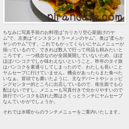
ちなみに写真手前のお料理は”カリカリ空心菜揚げのヤ
ム”で、左奥は”インスタントラーメンのヤム”、奥は”柔らか
ヤシのヤム”です。これでもかってくらいにヤムメニューが
揃っているので、できれば数人で行って何品も頼みたいと
ころです。一つ残念なのが全国展開していないため、ほぼ
ほぼバンコクでしか味わえないということ。昨年のタイ旅
はバンコクを素通りしてしまったので、わたしも長いこと
ヤムセープに行けていません。機会があったらまた食べた
いなぁ。冒頭でも書いたように、主なデパートやショッピ
ングセンター的ところに出店しているので、衛生面でも心
配はないですし、メニューも写真付きで分かりやすいので
旅行でバンコクを訪れた際はさくっとランチにヤムセープ
なんていかがでしょうか。
それでは水曜からのランチメニューをご案内いたします。