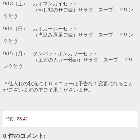
9/13（土） カオマンガイ
セット
（蒸し鶏のせご飯）サラダ、スープ、ドリン
ク付き
9/14（日）
カオカームー
セット
（煮込み豚足ご飯）サラダ、スープ、ドリン
ク付
き
9/15
（月）
クンパットポンカリー
セット
（エビのカレー炒め）サラダ、スープ、ドリ
ンク付
き
＊仕入れの状況によりメニューは予告なく変更になること
がございますのでご了承くださいませ。
時刻:
23:41
0 件のコメント: