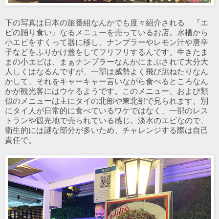
下の写真は日本の旅番組なんかでも度々紹介される 『エ
ビの踊り食い』なるメニューを売っているお店。水槽から
小エビをすくって器に移し、ナンプラーやレモン汁や唐辛
子などをふりかけ蓋をしてフリフリするんです。生きたま
まの小エビは、まぁナンプラーなんかにまぶされて大分大
人しくはなるんですが、一部は威勢よく飛び跳ねたりなん
かして、それをキャーキャー言いながら食べるところなん
かが観光客にはウケるようです。このメニュー、および類
似のメニューは主にタイの北部や東北部で見られます。別
にタイ人が日常的に食べているワケではなく、一部のレス
トランや観光地で売られている感じ。淡水のエビなので、
衛生的には謎な部分が多いため、チャレンジする際は自己
責任で。