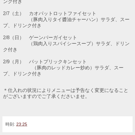
ンク付
き
2/7（土）
カオパットロットファイ
セット
（豚肉入りタイ醬油チャーハン）サラダ、スー
プ、ドリンク付き
2/8（日）
ゲーンパーガイ
セット
（鶏肉入りスパイシースープ）サラダ、ドリン
ク付き
2/9
（月）
パットプリックキン
セット
（豚肉のレッドカレー炒め）サラダ、スー
プ、ドリンク付
き
＊仕入れの状況によりメニューは予告なく変更になること
がございますのでご了承くださいませ。
時刻:
23:25