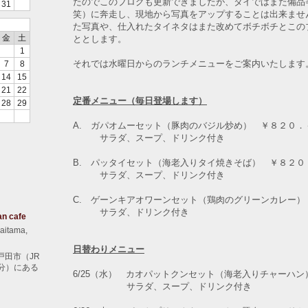
たのでこのブログも更新できましたが、タイではまた備品
31
笑）に奔走し、現地から写真をアップすることは出来ませ
た写真や、仕入れたタイネタはまた改めてボチボチとこの
金
土
ととします。
1
それでは水曜日からのランチメニューをご案内いたします
7
8
14
15
21
22
定番メニュー（毎日登場します）
28
29
A. ガパオムーセット（豚肉のバジル炒め） ￥８２０．
サラダ、スープ、ドリンク付き
B. パッタイセット（海老入りタイ焼きそば） ￥８２０
サラダ、スープ、ドリンク付き
C. ゲーンキアオワーンセット（鶏肉のグリーンカレー）
サラダ、ドリンク付き
an cafe
aitama,
日替わりメニュー
戸田市（JR
分）にある
6/25（水） カオパットクンセット（海老入りチャーハ
サラダ、スープ、ドリンク付き