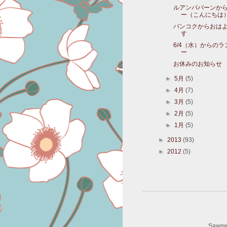
ルアンパバーンか
ー（こんにちは
バンコクからおは
す
6/4（水）からの
ー
お休みのお知らせ
►
5月
(5)
►
4月
(7)
►
3月
(5)
►
2月
(5)
►
1月
(5)
►
2013
(93)
►
2012
(5)
Sawn