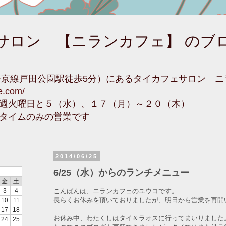
サロン 【ニランカフェ】 のブ
埼京線戸田公園駅徒歩5分）にあるタイカフェサロン 
fe.com/
週火曜日と５（水）、１７（月）～２０（木）
タイムのみの営業です
2014/06/25
6/25（水）からのランチメニュー
金
土
こんばんは、ニランカフェのユウコです。
3
4
長らくお休みを頂いておりましたが、明日から営業を再開
10
11
17
18
お休み中、わたくしはタイ＆ラオスに行ってまいりました
24
25