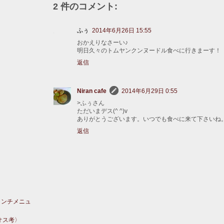
2 件のコメント:
ふぅ
2014年6月26日 15:55
おかえりなさーい♪
明日久々のトムヤンクンヌードル食べに行きまーす！
返信
Niran cafe
2014年6月29日 0:55
>ふぅさん
ただいまデス(^ ^)v
ありがとうございます。いつでも食べに来て下さいね
返信
ランチメニュ
オス考〉