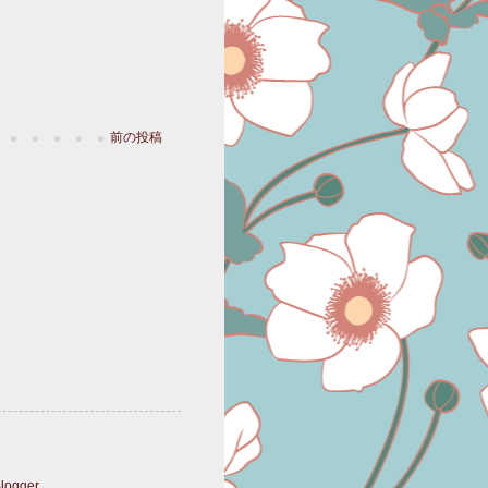
前の投稿
logger
.