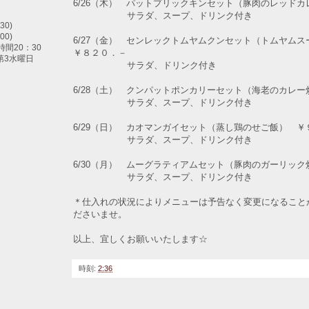
6/26（木） パットプリックキンセット（豚肉のレッド
サラダ、スープ、ドリンク付き
30)
00)
6/27（金） センレックトムヤムクンセット（トムヤム
間20：30
￥８２０．－
第3水曜日
サラダ、ドリンク付き
6/28（土） クンパットポンカリーセット（海老のカレ
サラダ、スープ、ドリンク付き
6/29（日） カオマンガイセット（蒸し鶏のせご飯） ￥
サラダ、スープ、ドリンク付き
6/30（月） ムーグラティアムセット（豚肉のガーリッ
サラダ、スープ、ドリンク付き
＊仕入れの状況によりメニューは予告なく変更になること
ださいませ。
以上、宜しくお願いいたします☆
時刻:
2:36