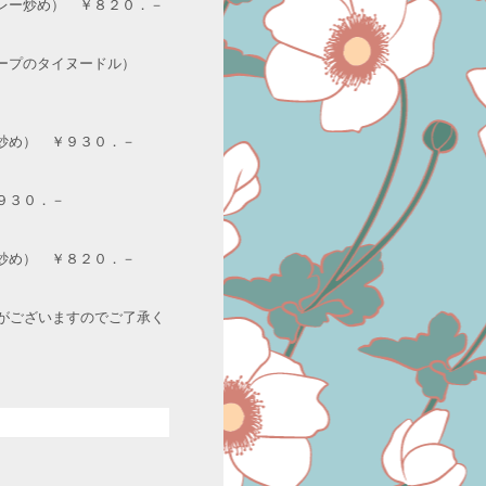
カレー炒め） ￥８２０．－
スープのタイヌードル）
ー炒め） ￥９３０．－
９３０．－
ク炒め） ￥８２０．－
がございますのでご了承く