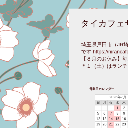
タイカフェ
埼玉県戸田市（JR
です
https://niranca
【８月のお休み】毎
＊１（土）はランチ
営業日カレンダー
2026年7月
日
月
火
水
木
1
2
5
6
7
8
9
12
13
14
15
16
19
20
21
22
23