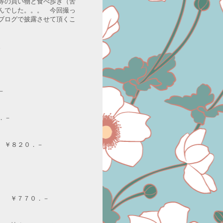
等の買い物と食べ歩き（苦
んでした。。。 今回撮っ
ブログで披露させて頂くこ
。
－
．－
 ￥８２０．－
ン） ￥７７０．－