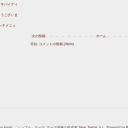
らサバイディ
）
ようございま
ランチメニュ
次の投稿
ホーム
登録:
コメントの投稿 (Atom)
wa kogei. 「シンプル」テーマ. テーマ画像の作成者:
blue_baron
さん. Powered by
B