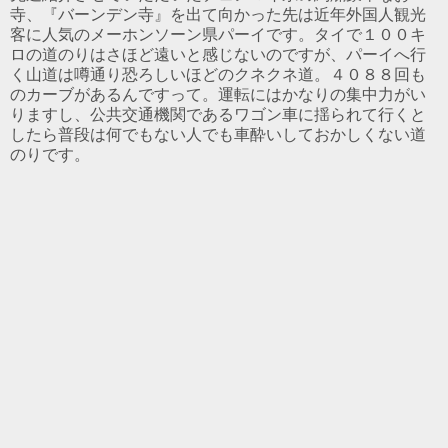
寺、『バーンデン寺』を出て向かった先は近年外国人観光
客に人気のメーホンソーン県パーイです。タイで１００キ
ロの道のりはさほど遠いと感じないのですが、パーイへ行
く山道は噂通り恐ろしいほどのクネクネ道。４０８８回も
のカーブがあるんですって。運転にはかなりの集中力がい
りますし、公共交通機関であるワゴン車に揺られて行くと
したら普段は何でもない人でも車酔いしておかしくない道
のりです。