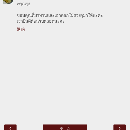
>คุณจุง
ขอบคุณที่มาทานและเอาดอกใม้สวยๆมาให้นะคะ
เรายินดีต้อนรับตลอดนะคะ
返信
‹
›
ホーム