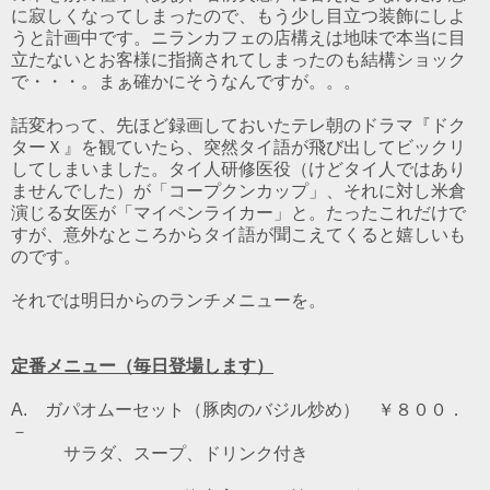
に寂しくなってしまったので、もう少し目立つ装飾にしよ
うと計画中です。ニランカフェの店構えは地味で本当に目
立たないとお客様に指摘されてしまったのも結構ショック
で・・・。まぁ確かにそうなんですが。。。
話変わって、先ほど録画しておいたテレ朝のドラマ『ドク
ターＸ』を観ていたら、突然タイ語が飛び出してビックリ
してしまいました。タイ人研修医役（けどタイ人ではあり
ませんでした）が「コープクンカップ」、それに対し米倉
演じる女医が「マイペンライカー」と。たったこれだけで
すが、意外なところからタイ語が聞こえてくると嬉しいも
のです。
それでは明日からのランチメニューを。
定番メニュー（毎日登場します）
A. ガパオムーセット（豚肉のバジル炒め） ￥８００．
－
サラダ、スープ、ドリンク付き