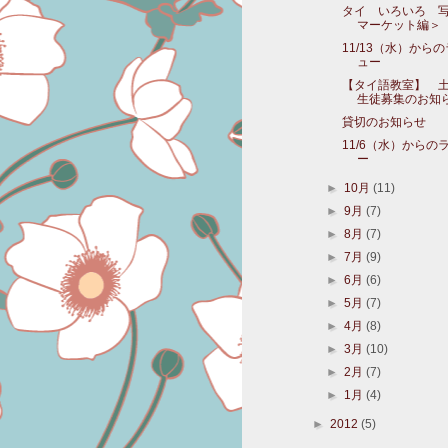
タイ いろいろ 
マーケット編＞
11/13（水）から
ュー
【タイ語教室】 
生徒募集のお知
貸切のお知らせ
11/6（水）からの
ー
►
10月
(11)
►
9月
(7)
►
8月
(7)
►
7月
(9)
►
6月
(6)
►
5月
(7)
►
4月
(8)
►
3月
(10)
►
2月
(7)
►
1月
(4)
►
2012
(5)