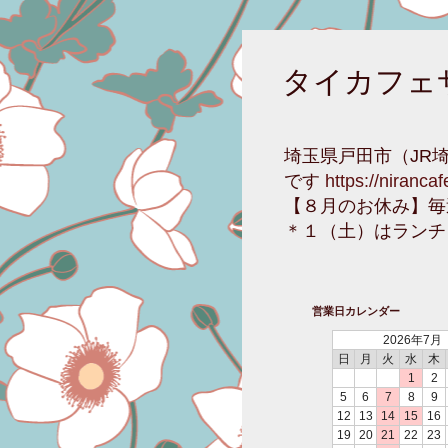
タイカフェ
埼玉県戸田市（JR
です
https://niranca
【８月のお休み】毎
＊１（土）はランチ
営業日カレンダー
2026年7月
日
月
火
水
木
1
2
5
6
7
8
9
12
13
14
15
16
19
20
21
22
23