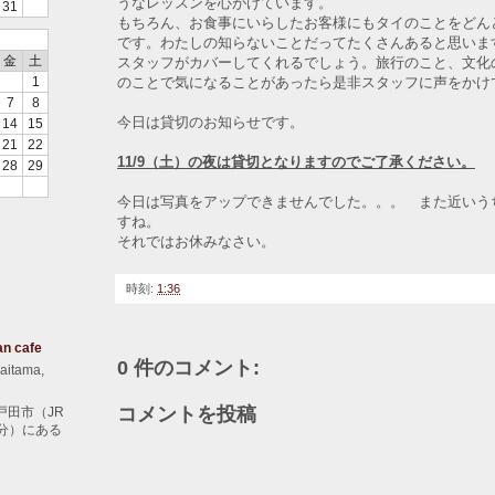
うなレッスンを心がけています。
31
もちろん、お食事にいらしたお客様にもタイのことをどん
です。わたしの知らないことだってたくさんあると思いま
金
土
スタッフがカバーしてくれるでしょう。旅行のこと、文化
のことで気になることがあったら是非スタッフに声をかけ
1
7
8
今日は貸切のお知らせです。
14
15
21
22
11/9（土）の夜は貸切となりますのでご了承ください。
28
29
今日は写真をアップできませんでした。。。 また近いう
すね。
それではお休みなさい。
時刻:
1:36
an cafe
0 件のコメント:
aitama,
コメントを投稿
戸田市（JR
分）にある