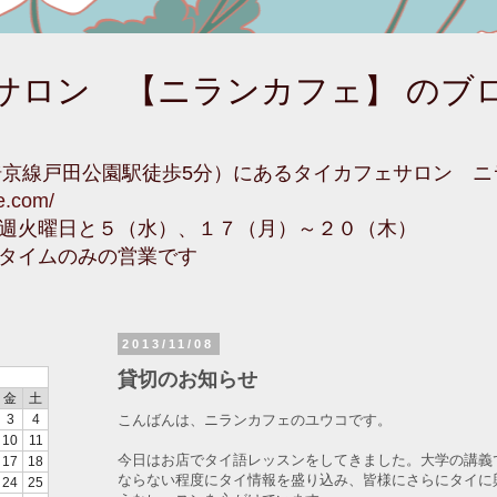
サロン 【ニランカフェ】 のブ
埼京線戸田公園駅徒歩5分）にあるタイカフェサロン 
fe.com/
週火曜日と５（水）、１７（月）～２０（木）
タイムのみの営業です
2013/11/08
貸切のお知らせ
金
土
こんばんは、ニランカフェのユウコです。
3
4
10
11
今日はお店でタイ語レッスンをしてきました。大学の講義
17
18
ならない程度にタイ情報を盛り込み、皆様にさらにタイに
24
25