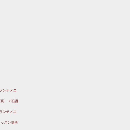
のランチメニ
写真 ＜初詣
のランチメニ
レッスン場所