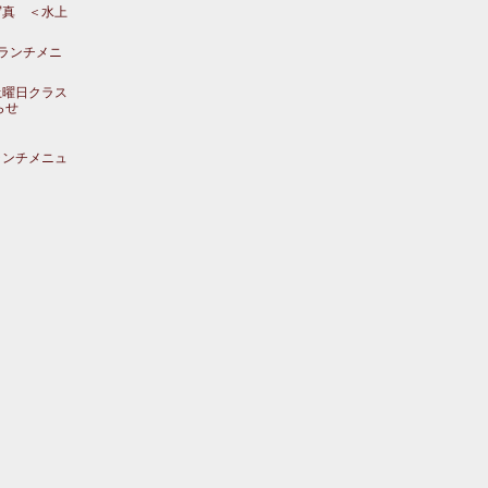
写真 ＜水上
のランチメニ
土曜日クラス
らせ
ランチメニュ