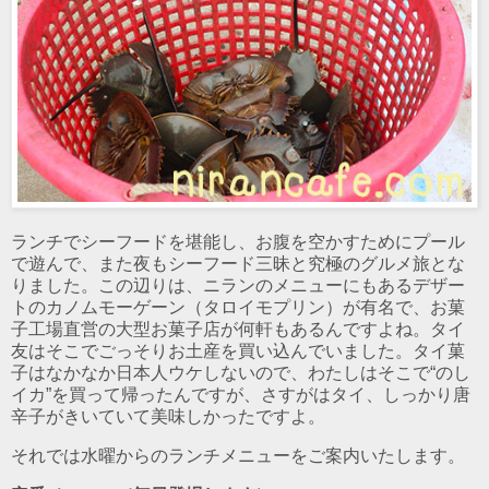
ランチでシーフードを堪能し、お腹を空かすためにプール
で遊んで、また夜もシーフード三昧と究極のグルメ旅とな
りました。この辺りは、ニランのメニューにもあるデザー
トのカノムモーゲーン（タロイモプリン）が有名で、お菓
子工場直営の大型お菓子店が何軒もあるんですよね。タイ
友はそこでごっそりお土産を買い込んでいました。タイ菓
子はなかなか日本人ウケしないので、わたしはそこで“のし
イカ”を買って帰ったんですが、さすがはタイ、しっかり唐
辛子がきいていて美味しかったですよ。
それでは水曜からのランチメニューをご案内いたします。