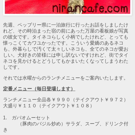
先週、ペッブリー県に一泊旅行に行ったお話をしましたけ
れど、その時泊まった宿の前にあった万屋の看板娘が写真
の彼女です。タイネコらしく小柄でしたけれど、とっても
懐っこくてカワユかったです。こういう愛嬌のあるネコ
も、外暮らしで汚くて太々しいネコも、全てのネコが愛お
しい。犬好きの皆様には申し訳ないですけれど、街でタイ
ネコを見かけるとどうしてもかまいたくなってしまうわた
しです。
それでは水曜からのランチメニューをご案内いたします。
定番メニュー（毎日登場します）
ランチメニュー全品各￥９９０（テイクアウト￥９７２）
大盛り￥１１０（テイクアウト￥１０８）
1. ガパオムーセット
（豚肉のバジル炒め）
サラダ、スープ、ドリンク付
き